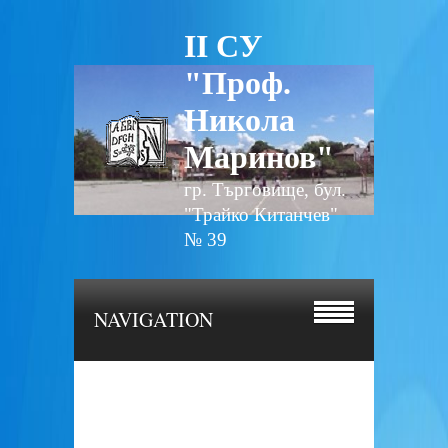
II СУ
"Проф.
Никола
Маринов"
гр. Търговище, бул.
"Трайко Китанчев"
№ 39
NAVIGATION