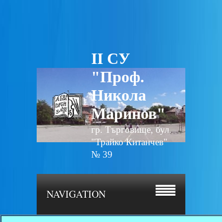
II СУ
"Проф.
Никола
Маринов"
гр. Търговище, бул.
"Трайко Китанчев"
№ 39
NAVIGATION