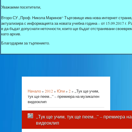
Уважаеми посетители,
Второ СУ „Проф. Никола Маринов“ Търговище има нова интернет страниц
актуализира с информацията за новата учебна година – от 15.09.2017 г.
е да бъдат допуснати неточности, които ще бъдат отстранявани своеврем
като архив.
Благодарим за търпението.
Начало
»
2012
»
Юли
»
2
» „Тук ще учим,
тук ще пеем...” – премиера на музикален
видеоклип
„Тук ще учим, тук ще пеем...” – премиера н
видеоклип