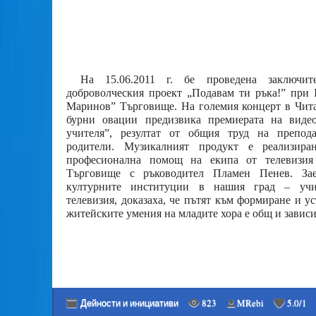
На 15.06.2011 г. бе проведена заключит
доброволческия проект „Подавам ти ръка!” при
Маринов” Търговище. На големия концерт в Чит
бурни овации предизвика премиерата на виде
учителя”, резултат от общия труд на препода
родители. Музикалният продукт е реализира
професионална помощ на екипа от телевизи
Търговище с ръководител Пламен Пенев. За
културните институции в нашия град – учи
телевизия, доказаха, че пътят към формиране и у
житейските умения на младите хора е общ и зависи
Дейности и инициативи
823
MRebi
5.0
/
1