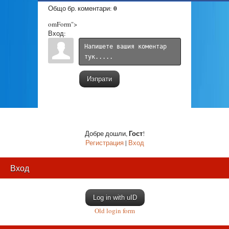
0
Общо бр. коментари
:
omForm">
Вход:
Изпрати
Гост
Добре дошли
,
!
Регистрация
|
Вход
Вход
Log in with uID
Old login form