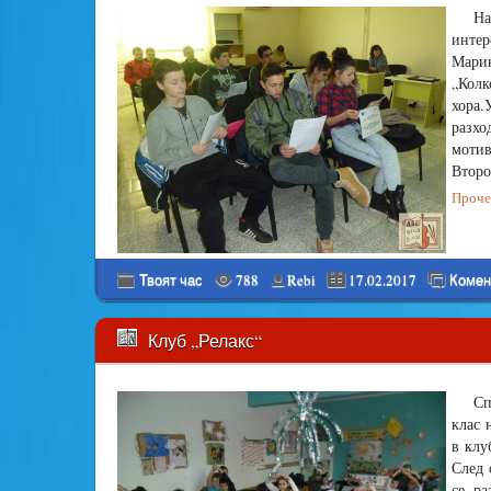
На
инте
Марин
„Кол
хора.
разх
мотив
Второ
Прочет
Твоят час
788
Rebi
17.02.2017
Комен
Клуб „Релакс“
Сп
клас 
в клу
След 
се ра