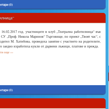
нтари (0)
тилница“
 16.02.2017 год. участниците в клуб „Театрална работилница“ във
 СУ „Проф. Никола Маринов“ Търговище, по проект „Твоят час“, с
одител М. Хатибова, проведоха занятие с участието на родителите,
то заедно изработиха кукли от дървени лъжици, платове и прежда.
и още ›››
нтари (0)