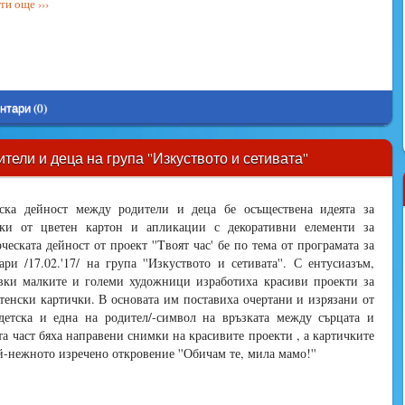
и още ›››
нтари (0)
ли и деца на група ''Изкуството и сетивата''
еска дейност между родители и деца бе осъществена идеята за
чки от цветен картон и апликации с декоративни елементи за
еската дейност от проект ''Tвоят час' бе по тема от програмата за
ри /17.02.'17/ на група ''Изкуството и сетивата''. С ентусиазъм,
ки малките и големи художници изработиха красиви проекти за
енски картички. В основата им поставиха очертани и изрязани от
детска и една на родител/-символ на връзката между сърцата и
та част бяха направени снимки на красивите проекти , а картичките
й-нежното изречено откровение ''Обичам те, мила мамо!''