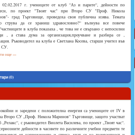
 02.02.2017 г. учениците от клуб “Аз и парите“, дейности по
реси, по проект "Твоят час" при Второ СУ "Проф. Никола
ов"- град Търговище, проведоха своя публична изява. Темата
ко струва да се храниш здравословно?“ вълнува все повече
Участниците в клуба показаха , че това не е свързано с непосилни
оди , а става дума за организация,проучване и разбира се ,
ация. Ръководител на клуба е Светлана Косева, старши учител във
 СУ.
и още ›››
тари (0)
окойни и заредени с положителна енергия са учениците от ІV в
на Второ СУ „Проф. Никола Маринов“ Търговище, защото участват
б „Релакс“, с ръководител Виолета Василева, по проект „Твоят час“.
сериозните дейности в часовете по различните учебни предмети те
зтоварват от напрежението и стреса, учат се на толерантност и