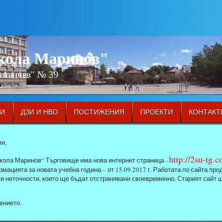
икола Маринов"
Китанчев" № 39
ЦИ
ДЗИ И НВО
ПОСТИЖЕНИЯ
ПРОЕКТИ
КОНТАКТ
и,
http://2su-tg.
кола Маринов“ Търговище има нова интернет страница -
мацията за новата учебна година – от 15.09.2017 г. Работата по сайта п
ти неточности, които ще бъдат отстранявани своевременно. Старият сайт 
ението.