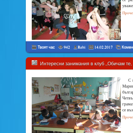
уваже
Прочет
Твоят час
942
Rebi
14.02.2017
Комен
Интересни занимания в клуб „Обичам те, 
С 
Марин
бълга
Четв
грама
се въ
Прочет