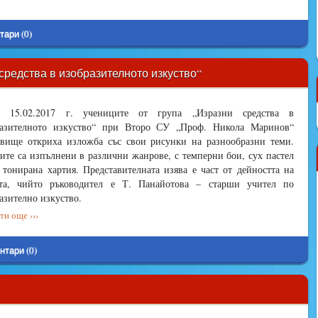
тари (0)
средства в изобразителното изкуство“
 15.02.2017 г. учениците от група „Изразни средства в
разителното изкуство“ при Второ СУ „Проф. Никола Маринов“
вище откриха изложба със свои рисунки на разнообразни теми.
ите са изпълнени в различни жанрове, с темперни бои, сух пастел
 тонирана хартия. Представителната изява е част от дейността на
ата, чийто ръководител е Т. Панайотова – старши учител по
азително изкуство.
и още ›››
нтари (0)