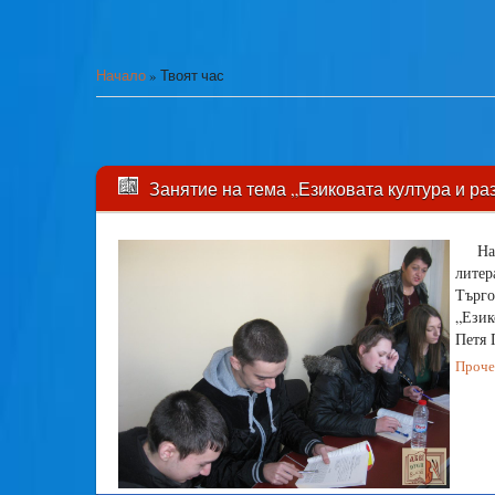
Начало
»
Твоят час
Занятие на тема „Езиковата култура и ра
На
литер
Търго
„Език
Петя 
Прочет