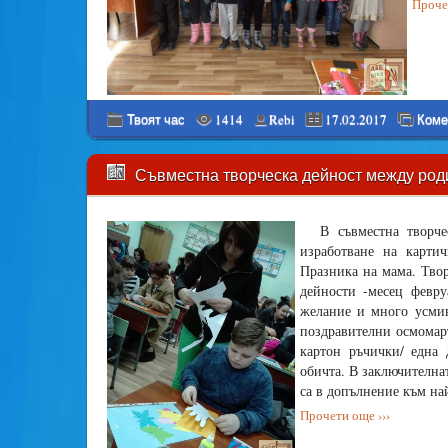
Прочет
Твоят час
1414
Rebi
17.02.2017
Коме
Съвместна творческа дейност между родите
В съвместна творч
изработване на карти
Празника на мама. Творч
дейности -месец февруа
желание и много усмив
поздравителни осмомарт
картон ръчички/ една 
обичта. В заключителна
са в допълнение към на
Прочети още ›››