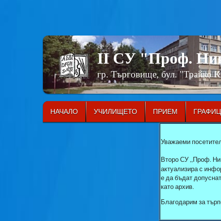
II СУ "Проф. Н
гр. Търговище, бул. "Трайко 
НАЧАЛО
УЧИЛИЩЕТО
ПРИЕМ
ГРАФИ
Уважаеми посетител
Второ СУ „Проф. Ни
актуализира с инфор
е да бъдат допусна
като архив.
Благодарим за търп