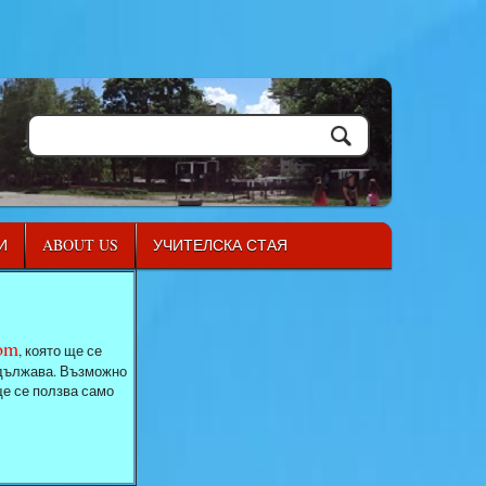
И
ABOUT US
УЧИТЕЛСКА СТАЯ
com
, която ще се
родължава. Възможно
ще се ползва само