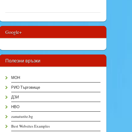
Google+
Полезни връзки
МОН
РИО Търговище
ДЗИ
НВО
zamaturite.bg
Best Websites Examples