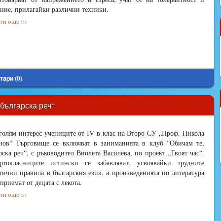
ние, прилагайки различни техники.
и още ›››
тари (0)
българска реч“
голям интерес учениците от ІV в клас на Второ СУ „Проф. Никола
ов“ Търговище се включват в заниманията в клуб “Обичам те,
рска реч“, с ръководител Виолета Василева, по проект „Твоят час“.
ъртокласниците истински се забавляват, усвоявайки трудните
тични правила в българския език, а произведенията по литература
зприемат от децата с лекота.
и още ›››