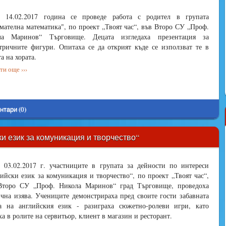
 14.02.2017 година се проведе работа с родител в групата
мателна математика", по проект „Твоят час“, във Второ СУ „Проф.
ла Маринов“ Търговище. Децата изгледаха презентация за
тричните фигури. Опитаха се да открият къде се използват те в
а на хората.
и още ›››
нтари (0)
и език за комуникация и творчество“
 03.02.2017 г. участниците в групата за дейности по интереси
ийски език за комуникация и творчество“, по проект „Твоят час“,
Второ СУ „Проф. Никола Маринов“ град Търговище, проведоха
чна изява. Учениците демонстрираха пред своите гости забавната
а на английския език - разиграха сюжетно-ролеви игри, като
ха в ролите на сервитьор, клиент в магазин и ресторант.