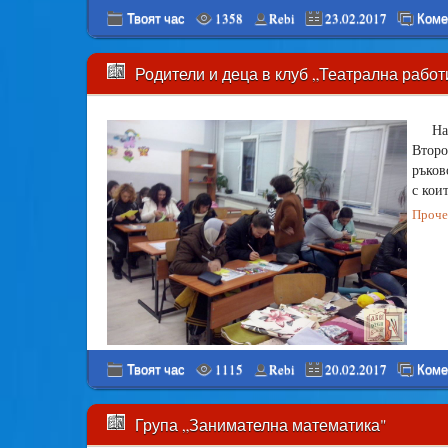
Твоят час
1358
Rebi
23.02.2017
Коме
Родители и деца в клуб „Театрална рабо
На
Второ
ръков
с кои
Прочет
Твоят час
1115
Rebi
20.02.2017
Коме
Група „Занимателна математика"