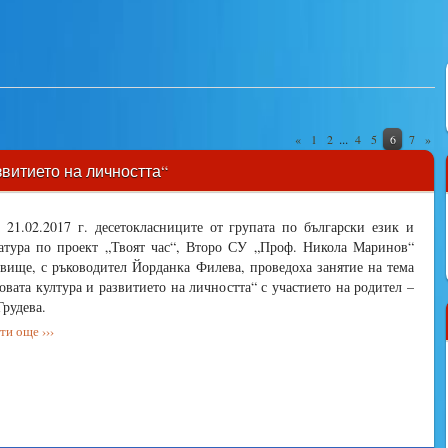
...
«
1
2
4
5
6
7
»
звитието на личността“
 21.02.2017 г. десетокласниците от групата по български език и
атура по проект „Твоят час“, Второ СУ „Проф. Никола Маринов“
вище, с ръководител Йорданка Филева, проведоха занятие на тема
овата култура и развитието на личността“ с участието на родител –
Грудева.
и още ›››