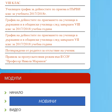
VIII КЛАС
Училищен график за дейностите по приема в ПЪРВИ
клас за учебната 2017/2018г.
График на дейностите по приемането на ученици в
държавни и в общински училища след завършен VIII
клас за 2017/2018 учебна година
График на дейностите по приемането на ученици в
държавни и в общински училища след завършен VII
клас за 2017/2018 учебна година
Потвърждени от родител за отсъствие на ученик
Правила за пропускателния режим във II СОУ
"Професор Никола Маринов"
МОДУЛИ
НАЧАЛО
НОВИНИ
ВИДЕО