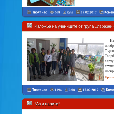
Твоят час
668
Rebi
17.02.2017
Комен
Изложба на учениците от група „Изразни 
На
изоб
Търго
Творб
върху
груп
изобр
Прочет
Твоят час
1194
Rebi
17.02.2017
Коме
"Аз и парите"