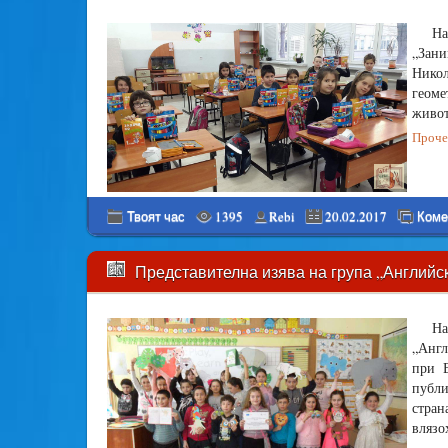
На
„Зани
Нико
геоме
живот
Прочет
Твоят час
1395
Rebi
20.02.2017
Коме
Представителна изява на група „Английск
На
„Англ
при 
публи
стран
влязо