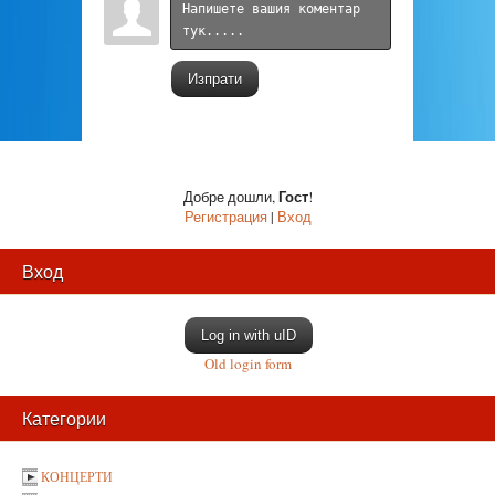
Изпрати
Гост
Добре дошли
,
!
Регистрация
|
Вход
Вход
Log in with uID
Old login form
Категории
КОНЦЕРТИ