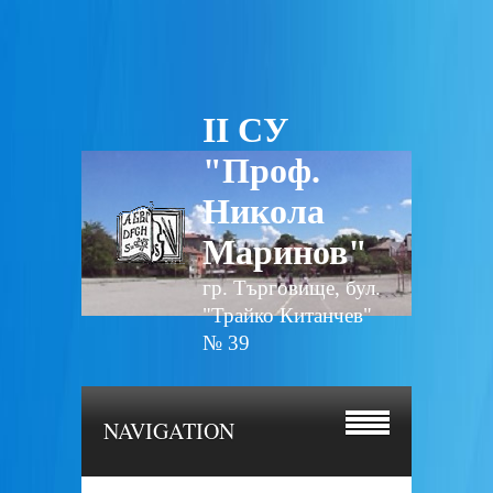
II СУ
"Проф.
Никола
Маринов"
гр. Търговище, бул.
"Трайко Китанчев"
№ 39
NAVIGATION