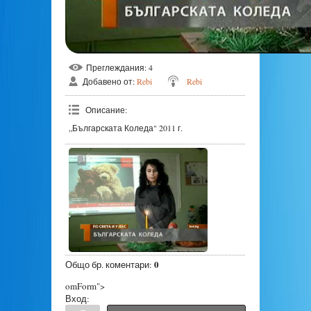
Преглеждания
: 4
Добавено от
:
Rebi
Rebi
Описание
:
„Българската Коледа" 2011 г.
0
Общо бр. коментари
:
omForm">
Вход: