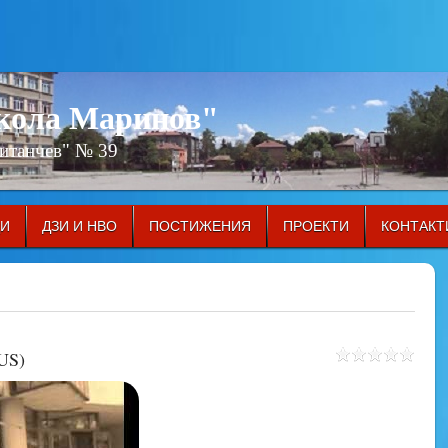
икола Маринов"
Китанчев" № 39
ЦИ
ДЗИ И НВО
ПОСТИЖЕНИЯ
ПРОЕКТИ
КОНТАКТ
US)