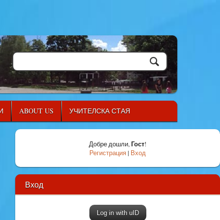
И
ABOUT US
УЧИТЕЛСКА СТАЯ
Гост
Добре дошли
,
!
Регистрация
|
Вход
Вход
Log in with uID