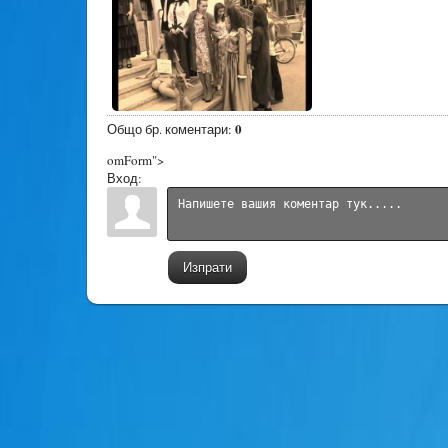
0
Общо бр. коментари
:
omForm">
Вход:
Изпрати