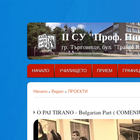
II СУ "Проф. Н
гр. Търговище, бул. "Трайко 
НАЧАЛО
УЧИЛИЩЕТО
ПРИЕМ
ГРАФИ
Начало
»
Видео
»
ПРОЕКТИ
O PAI TIRANO - Bulgarian Part ( COMENI