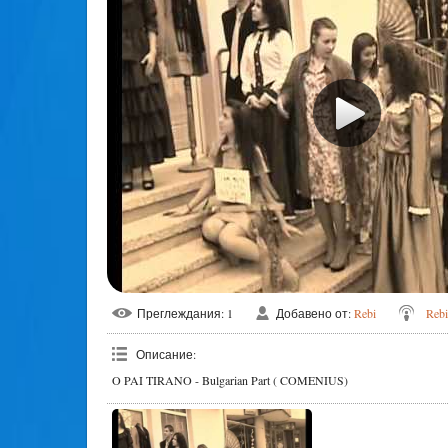
Преглеждания
: 1
Добавено от
:
Rebi
Rebi
Описание
:
O PAI TIRANO - Bulgarian Part ( COMENIUS)