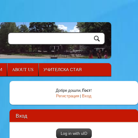
И
ABOUT US
УЧИТЕЛСКА СТАЯ
Гост
Добре дошли
,
!
Регистрация
|
Вход
Вход
Log in with uID