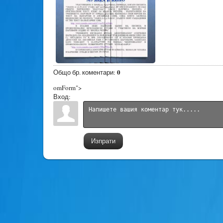
0
Общо бр. коментари
:
omForm">
Вход:
Изпрати