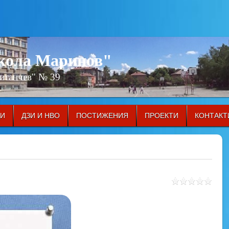
икола Маринов"
Китанчев" № 39
ЦИ
ДЗИ И НВО
ПОСТИЖЕНИЯ
ПРОЕКТИ
КОНТАКТ