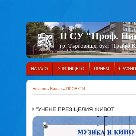
II СУ "Проф. Н
гр. Търговище, бул. "Трайко 
НАЧАЛО
УЧИЛИЩЕТО
ПРИЕМ
ГРАФИ
Начало
»
Видео
»
ПРОЕКТИ
"УЧЕНЕ ПРЕЗ ЦЕЛИЯ ЖИВОТ"