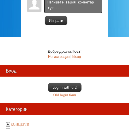
Изпрати
Гост
Добре дошли
,
!
Регистрация
|
Вход
Вход
Log in with uID
Old login form
Категории
КОНЦЕРТИ