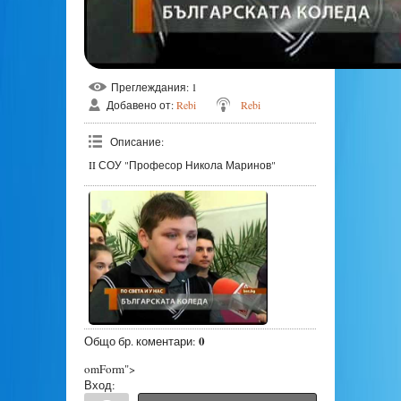
Преглеждания
: 1
Добавено от
:
Rebi
Rebi
Описание
:
II СОУ "Професор Никола Маринов"
0
Общо бр. коментари
:
omForm">
Вход: