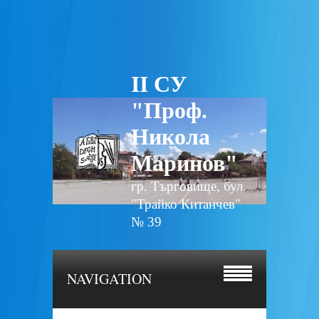
II СУ
"Проф.
Никола
Маринов"
гр. Търговище, бул.
"Трайко Китанчев"
№ 39
NAVIGATION