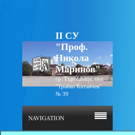
II СУ
"Проф.
Никола
Маринов"
гр. Търговище, бул.
"Трайко Китанчев"
№ 39
NAVIGATION