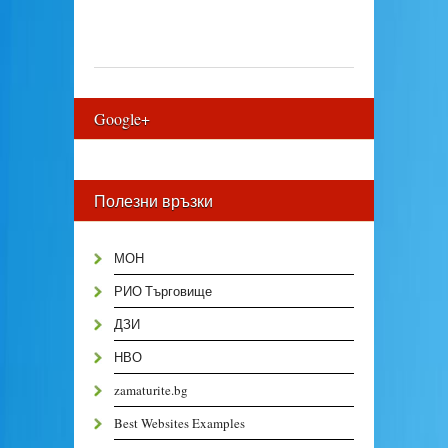
Google+
Полезни връзки
МОН
РИО Търговище
ДЗИ
НВО
zamaturite.bg
Best Websites Examples