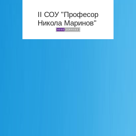
II СОУ "Професор
Никола Маринов"