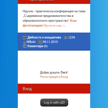
Научно - практическа конференция на тема
„Съвременни предизвикателства в
Към
образователното пространство"
фотогалерия
Прочети още ›››
Дейности и инициативи
1238
MRebi
08.11.2010
Коментари (0)
Гост
Добре дошли
,
!
Регистрация
|
Вход
Вход
Log in with uID