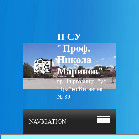
II СУ
"Проф.
Никола
Маринов"
гр. Търговище, бул.
"Трайко Китанчев"
№ 39
NAVIGATION