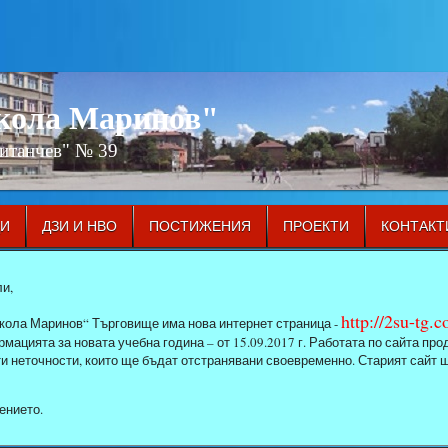
икола Маринов"
Китанчев" № 39
ЦИ
ДЗИ И НВО
ПОСТИЖЕНИЯ
ПРОЕКТИ
КОНТАКТ
и,
http://2su-tg.
кола Маринов“ Търговище има нова интернет страница -
мацията за новата учебна година – от 15.09.2017 г. Работата по сайта п
ти неточности, които ще бъдат отстранявани своевременно. Старият сайт 
ението.