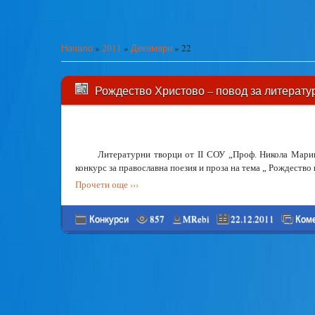
Начало
»
2011
»
Декември
»
22
Рождество Христово – повод за литерату
Литературни творци от ІІ СОУ „Проф. Никола Мари
конкурс за православна поезия и проза на тема „ Рождество
Прочети още ›››
Конкурси
857
MRebi
22.12.2011
Коме