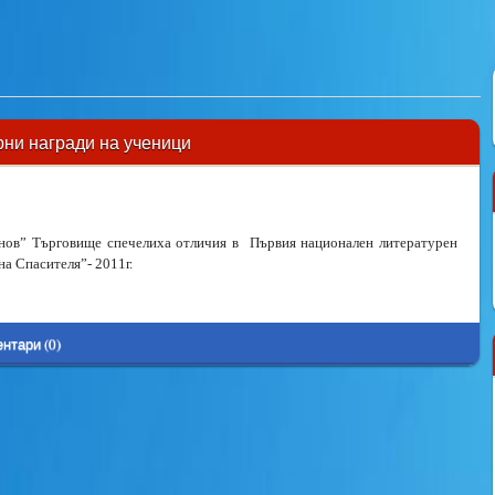
рни награди на ученици
нов” Търговище спечелиха отличия в Първия национален литературен
 на Спасителя”- 2011г.
нтари (0)