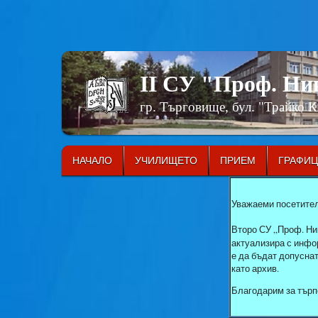
II СУ "Проф. Н
гр. Търговище, бул. "Трайко 
НАЧАЛО
УЧИЛИЩЕТО
ПРИЕМ
ГРАФИ
Уважаеми посетител
Второ СУ „Проф. Ни
актуализира с инфор
е да бъдат допусна
като архив.
Благодарим за търп