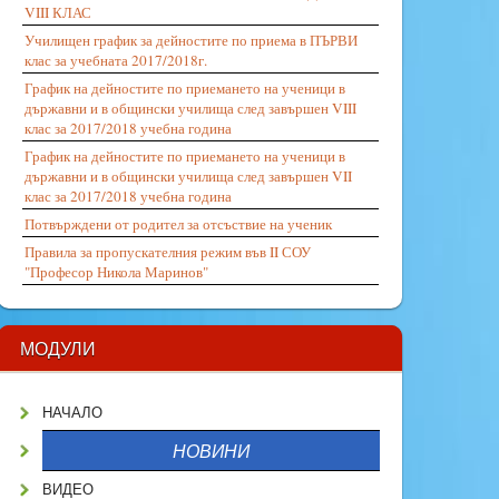
VIII КЛАС
Училищен график за дейностите по приема в ПЪРВИ
клас за учебната 2017/2018г.
График на дейностите по приемането на ученици в
държавни и в общински училища след завършен VIII
клас за 2017/2018 учебна година
График на дейностите по приемането на ученици в
държавни и в общински училища след завършен VII
клас за 2017/2018 учебна година
Потвърждени от родител за отсъствие на ученик
Правила за пропускателния режим във II СОУ
"Професор Никола Маринов"
МОДУЛИ
НАЧАЛО
НОВИНИ
ВИДЕО