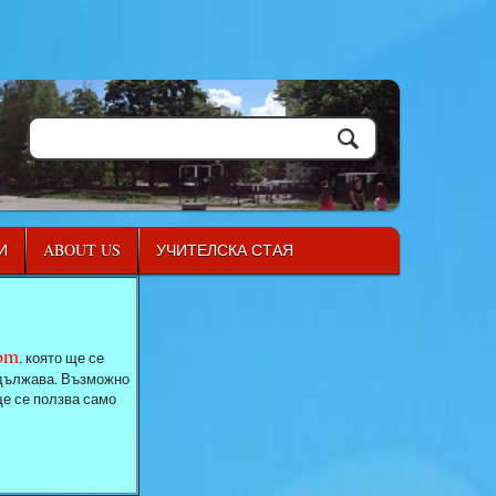
И
ABOUT US
УЧИТЕЛСКА СТАЯ
com
, която ще се
родължава. Възможно
ще се ползва само