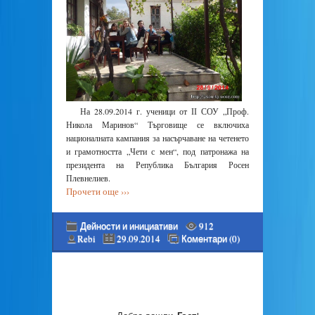
На 28.09.2014 г. ученици от ІІ СОУ „Проф.
Никола Маринов“ Търговище се включиха
националната кампания за насърчаване на четенето
и грамотността „Чети с мен“, под патронажа на
президента на Република България Росен
Плевнелиев.
Прочети още ›››
Дейности и инициативи
912
Rebi
29.09.2014
Коментари (0)