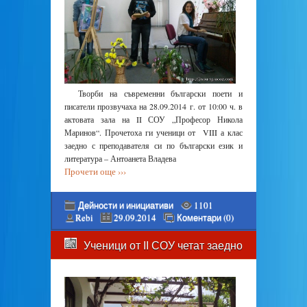
Творби на съвременни български поети и
писатели прозвучаха на 28.09.2014 г. от 10:00 ч. в
актовата зала на II СОУ „Професор Никола
Маринов“. Прочетоха ги ученици от VIII а клас
заедно с преподавателя си по български език и
литература – Антоанета Владева
Прочети още ›››
Дейности и инициативи
1101
Rebi
29.09.2014
Коментари (0)
Ученици от ІІ СОУ четат заедно