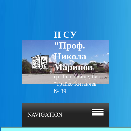
II СУ
"Проф.
Никола
Маринов"
гр. Търговище, бул.
"Трайко Китанчев"
№ 39
NAVIGATION