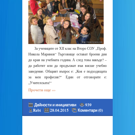
За учениците от ХІІ клас на Второ СОУ „Проф.
Никола Маринов“ Търговище остават броени дни
до края на учебната година. А след това накъде? –
да работят или да продължат във висше учебно
заведение. Общият въпрос е: „Коя е подходящата
за мен професия?“ Един от отговорите е:
„Учителската!“
Прочети още ›››
Дейности и инициативи
939
Rebi
28.04.2015
Коментари (0)