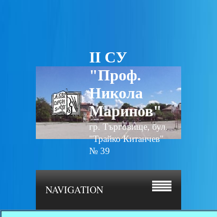
II СУ
"Проф.
Никола
Маринов"
гр. Търговище, бул.
"Трайко Китанчев"
№ 39
NAVIGATION