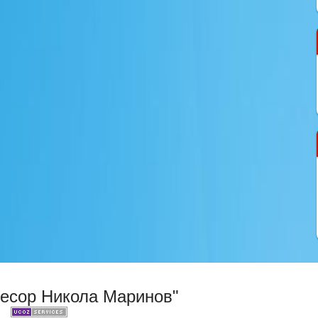
фесор Никола Маринов"