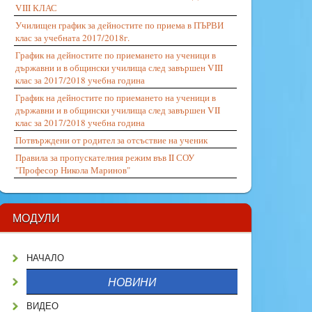
VIII КЛАС
Училищен график за дейностите по приема в ПЪРВИ
клас за учебната 2017/2018г.
График на дейностите по приемането на ученици в
държавни и в общински училища след завършен VIII
клас за 2017/2018 учебна година
График на дейностите по приемането на ученици в
държавни и в общински училища след завършен VII
клас за 2017/2018 учебна година
Потвърждени от родител за отсъствие на ученик
Правила за пропускателния режим във II СОУ
"Професор Никола Маринов"
МОДУЛИ
НАЧАЛО
НОВИНИ
ВИДЕО