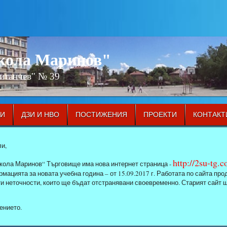
икола Маринов"
Китанчев" № 39
ЦИ
ДЗИ И НВО
ПОСТИЖЕНИЯ
ПРОЕКТИ
КОНТАКТ
и,
http://2su-tg.
кола Маринов“ Търговище има нова интернет страница -
мацията за новата учебна година – от 15.09.2017 г. Работата по сайта п
ти неточности, които ще бъдат отстранявани своевременно. Старият сайт 
ението.