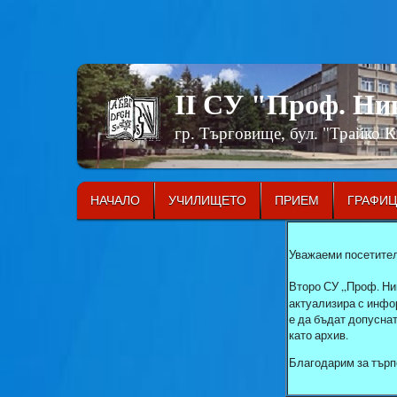
II СУ "Проф. Н
гр. Търговище, бул. "Трайко 
НАЧАЛО
УЧИЛИЩЕТО
ПРИЕМ
ГРАФИ
Уважаеми посетител
Второ СУ „Проф. Ни
актуализира с инфор
е да бъдат допусна
като архив.
Благодарим за търп