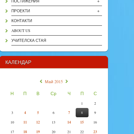
+
ПОСТИЖЕНИЯ
+
ПРОЕКТИ
КОНТАКТИ
ABOUT US
УЧИТЕЛСКА СТАЯ
КАЛЕНДАР
«
»
Май 2015
Н
П
В
Ср
Ч
П
С
1
2
3
4
5
6
7
8
9
10
11
12
13
14
15
16
17
18
19
20
21
22
23