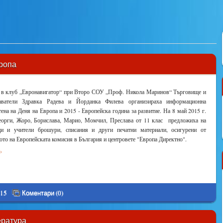
ропа
 в клуб „Евронавигатор“ при Второ СОУ „Проф. Никола Маринов“ Търговище и
даватели Здравка Радева и Йорданка Филева организираха информационна
ена на Деня на Европа и 2015 - Европейска година за развитие. На 8 май 2015 г.
еорги, Жоро, Борислава, Марио, Момчил, Преслава от 11 клас предложиха на
ци и учители брошури, списания и други печатни материали, осигурени от
ото на Европейската комисия в България и центровете "Европа Директно".
›
015
Коментари (0)
ература