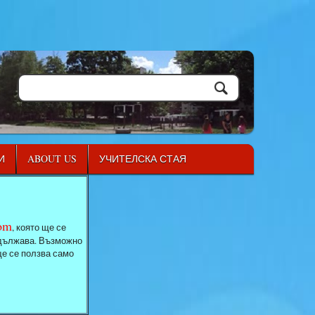
И
ABOUT US
УЧИТЕЛСКА СТАЯ
com
, която ще се
родължава. Възможно
ще се ползва само