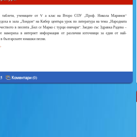
и таблети, учениците от V а клас на Второ СОУ „Проф. Никола Маринов“
доха в зала „Лондон“ на Кибер центъра урок по литература на тема „Народната
чеството в песента „Бил се Марко с турци еничари“. Заедно със Здравка Радева –
 те намериха в интернет информация от различни източници за един от най-
 в българските юнашки песни.
›
15
Коментари (0)