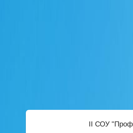
II СОУ "Про