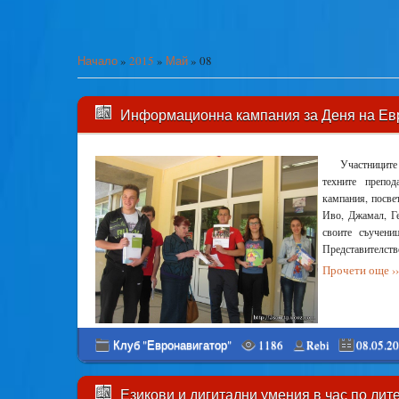
Начало
»
2015
»
Май
»
08
Информационна кампания за Деня на Ев
Участниците
техните препо
кампания, посвет
Иво, Джамал, Г
своите съучени
Представителств
Прочети още ››
Клуб "Евронавигатор"
1186
Rebi
08.05.2
Езикови и дигитални умения в час по лит