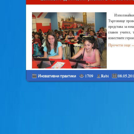
Използвайк
Търговище прове
представа за юна
главен учител,
известните герои
Прочети още ››
Иновативни практики
1709
Rebi
08.05.20