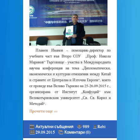
Пламен Иванов – помощник-директор по
учебната част във Второ СОУ „Проф. Никола
Маринов“ Търговище - участва в Международната
научна конференция на тема „Дипломатически,
икономически и културни отношения между Китай
и страните от Централна и Източна Европа“, която
се проведе във Велико Търново на 25-26.09.2015 г.,
организирана от Институт „Конфуций“ към
Великотърновския университет „Св. Св. Кирил и
Методий“.
Прочети още ›››
Актуални събщения
989
Rebi
29.09.2015
Коментари (0)