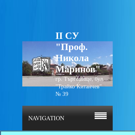
II СУ
"Проф.
Никола
Маринов"
гр. Търговище, бул.
"Трайко Китанчев"
№ 39
NAVIGATION