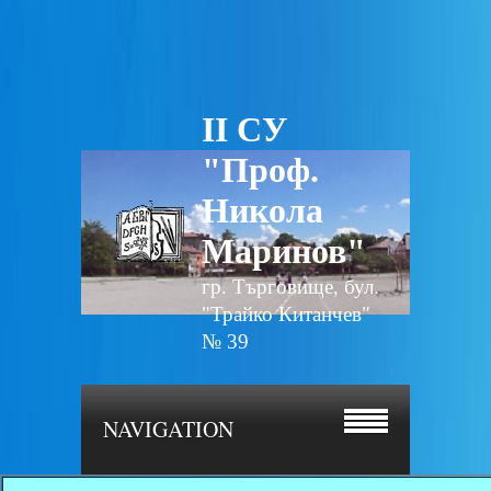
II СУ
"Проф.
Никола
Маринов"
гр. Търговище, бул.
"Трайко Китанчев"
№ 39
NAVIGATION