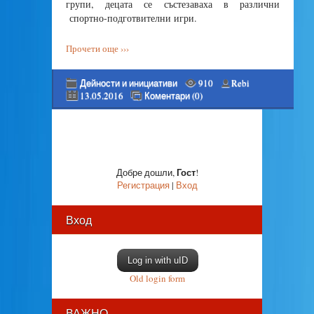
групи, децата се състезаваха в различни
спортно-подготвителни игри.
Прочети още ›››
Дейности и инициативи
910
Rebi
13.05.2016
Коментари (0)
Гост
Добре дошли
,
!
Регистрация
|
Вход
Вход
Log in with uID
Old login form
ВАЖНО