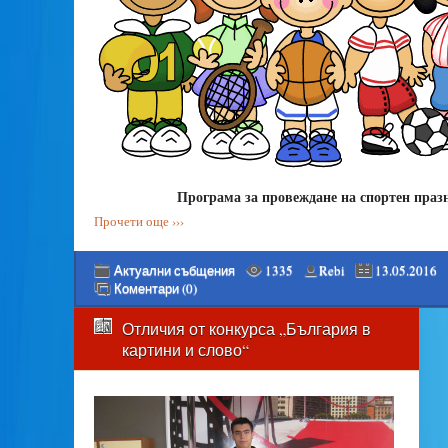
Програма за провеждане на спортен праз
Прочети още ›››
Актуални събщения
1335
Rebi
13.05.2016
Коментари (0)
Отличия от конкурса „България в
картини и слово“