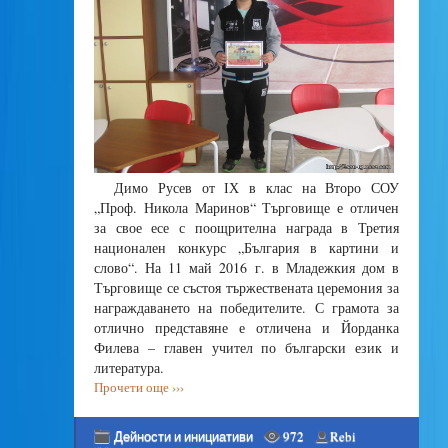
Димо Русев от ІХ в клас на Второ СОУ
„Проф. Никола Маринов“ Търговище е отличен
за свое есе с поощрителна награда в Третия
национален конкурс „България в картини и
слово“. На 11 май 2016 г. в Младежкия дом в
Търговище се състоя тържествената церемония за
награждаването на победителите. С грамота за
отлично представяне е отличена и Йорданка
Филева – главен учител по български език и
литература.
Прочети още ›››
Дейности и инициативи
972
Rebi