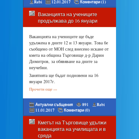
Rebi
12.01.2017
Коментари (1)
Ваканцията на учениците
продължава до 16 януари
Ваканцията на учениците ще бъде
удължена в дните 12 и 13 януари. Това бе
съобщено от МОН след внесено искане от
кмета на община Търговище д-р Дарин
Димитров, за обявяване на дните за
неучебни.
Занятията ще бъдат подновени на 16
януари 2017г.
Прочети още ›››
Актуални събщения
891
Rebi
11.01.2017
Коментари (0)
Кметът на Търговище удължи
ваканцията на училищата и в
сряда