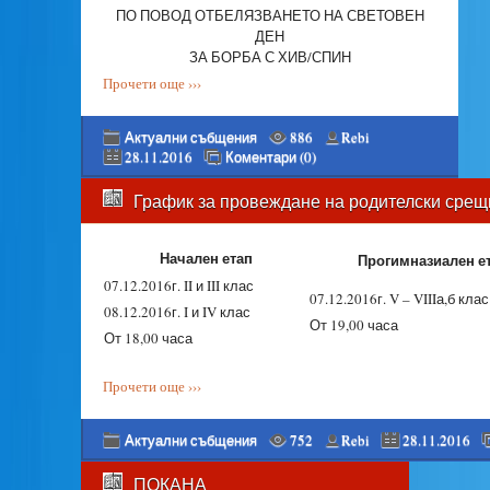
ПО ПОВОД ОТБЕЛЯЗВАНЕТО НА СВЕТОВЕН
ДЕН
ЗА БОРБА С ХИВ/СПИН
Прочети още ›››
Актуални събщения
886
Rebi
28.11.2016
Коментари (0)
График за провеждане на родителски срещи
Начален етап
Прогимназиален е
07.12.2016г. II и III клас
07.12.2016г. V – VIIIа,б клас
08.12.2016г. I и IV клас
От 19,00 часа
От 18,00 часа
Прочети още ›››
Актуални събщения
752
Rebi
28.11.2016
ПОКАНА