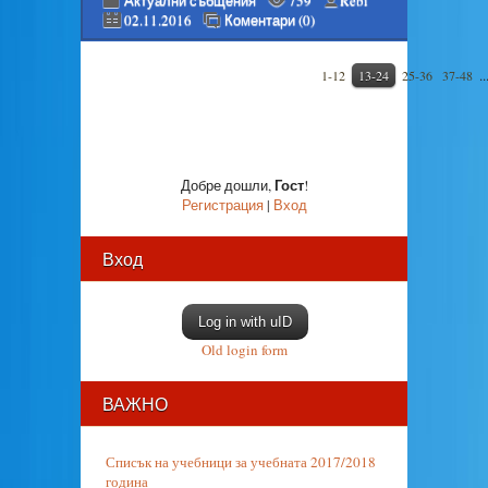
Актуални събщения
759
Rebi
02.11.2016
Коментари (0)
..
1-12
13-24
25-36
37-48
Гост
Добре дошли
,
!
Регистрация
|
Вход
Вход
Log in with uID
Old login form
ВАЖНО
Списък на учебници за учебната 2017/2018
година