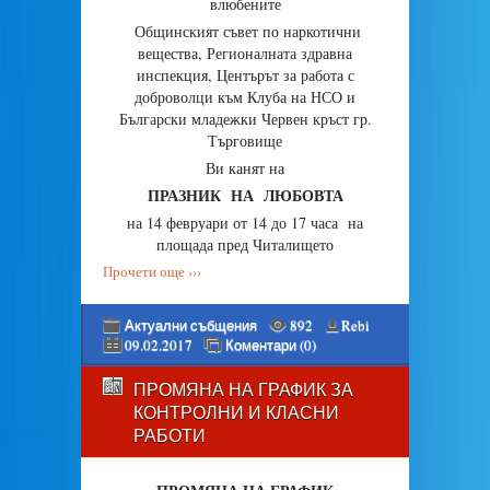
влюбените
Общинският съвет по наркотични
вещества, Регионалната здравна
инспекция, Центърът за работа с
доброволци към Клуба на НСО и
Български младежки Червен кръст гр.
Търговище
Ви канят на
ПРАЗНИК НА ЛЮБОВТА
на 14 февруари от 14 до 17 часа на
площада пред Читалището
Прочети още ›››
Актуални събщения
892
Rebi
09.02.2017
Коментари (0)
ПРОМЯНА НА ГРАФИК ЗА
КОНТРОЛНИ И КЛАСНИ
РАБОТИ