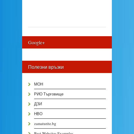
Google+
Полезни връзки
МОН
РИО Търговище
ДЗИ
НВО
zamaturite.bg
Best Websites Examples