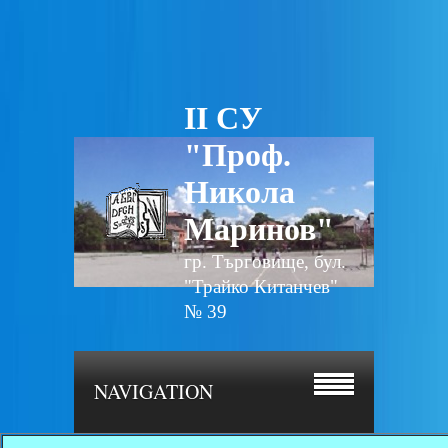
II СУ
"Проф.
Никола
Маринов"
гр. Търговище, бул.
"Трайко Китанчев"
№ 39
NAVIGATION