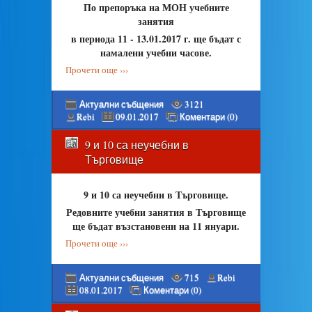
По препоръка на МОН учебните
занятия
в периода 11 - 13.01.2017 г. ще бъдат с
намалени учебни часове.
Прочети още ›››
Актуални събщения
3121
Rebi
09.01.2017
Коментари (0)
9 и 10 са неучебни в
Търговище
9 и 10 са неучебни в Търговище.
Редовните учебни занятия в Търговище
ще бъдат възстановени на 11 януари.
Прочети още ›››
Актуални събщения
715
Rebi
08.01.2017
Коментари (0)