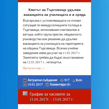
Кметът на Търговище удължи
ваканцията на училищата и в сряда
Във връзка с усложняващата се отново
ситуация по междуселищните пътища в
Търговище, интензивния снеговалеж и
вятъра, който трупа преспи, общинското
ръководство взе решение да удължи
ваканцията за училищата на територията
на община Търговище. Всички учебни
заведения няма да учат на 11.01.2017 г.
Занятията трябва да бъдат възстановени
на 12.01.2017 г., четвъртък.
Прочети още ›››
Актуални събщения
917
Rebi
10.01.2017
Коментари (0)
График за часовете за
11.01.2017г. - 13.01.2017 г.