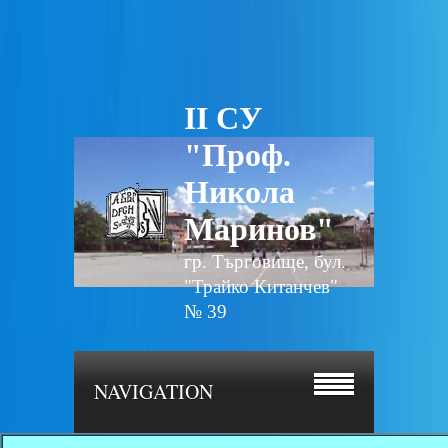
II СУ
"Проф.
Никола
Маринов"
гр. Търговище, бул.
"Трайко Китанчев"
№ 39
NAVIGATION