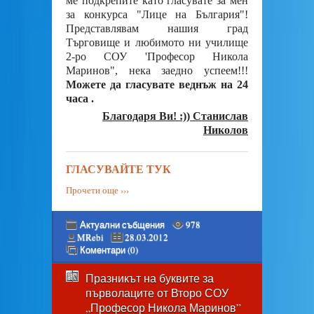
ме подкрепите като гласувате за мен
за конкурса "Лице на България"!
Представлявам нашия град
Търговище и любимото ни училище
2-ро СОУ 'Професор Никола
Маринов", нека заедно успеем!!!
Можете да гласувате веднъж на 24
часа .
Благодаря Ви! :)) Станислав
Николов
ГЛАСУВАЙТЕ ТУК
Прочети още ›››
Актуални събщения
978
MRebi
28.03.2012
Коментари (0)
Празникът на буквите за
първолаците от Второ СОУ
„Професор Никола Маринов”