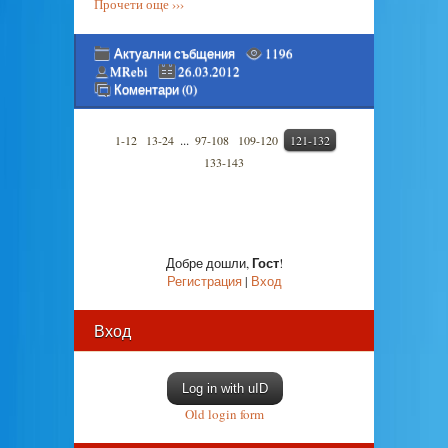
Прочети още ›››
Актуални събщения
1196
MRebi
26.03.2012
Коментари (0)
...
1-12
13-24
97-108
109-120
121-132
133-143
Гост
Добре дошли
,
!
Регистрация
|
Вход
Вход
Log in with uID
Old login form