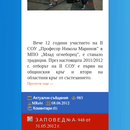
Вече 12 години участието на II
СОУ „Професор Никола Маринов" в
МПО „Млад огнеборец", е станало
традиция. През настоящата 2011/2012
г. отборът на II СОУ е първи на
общинския кръг и втори на
областния кръг от състезанието.
Прочети още ›››
Актуални събщения
983
MRebi
08.06.2012
Коментари (0)
З А П О В Е Д № А- 948 от
31.05.2012 г.