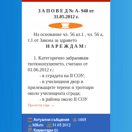
З А П О В Е Д № А- 948 от
31.05.2012 г.
На основание чл. 56 ал.1 , чл. 56 а,
т.1 от Закона за здравето
Н А Р Е Ж Д А М :
1. Категорично забранявам
тютюнопушенето, считано от
01.06.2012 г.:
- в сградата на ІІ СОУ;
- в училищния двор и
прилежащите терени и тротоари
около училищната сграда;
- в района около ІІ СОУ
Прочети още ›››
Актуални събщения
1005
MRebi
31.05.2012
Коментари (0)