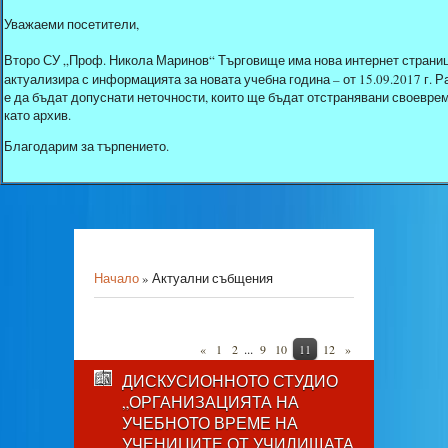
Уважаеми посетители,
Второ СУ „Проф. Никола Маринов“ Търговище има нова интернет страниц
актуализира с информацията за новата учебна година – от 15.09.2017 г.
е да бъдат допуснати неточности, които ще бъдат отстранявани своеврем
като архив.
Благодарим за търпението.
Начало
»
Актуални събщения
...
«
1
2
9
10
11
12
»
ДИСКУСИОННОТО СТУДИО
„ОРГАНИЗАЦИЯТА НА
УЧЕБНОТО ВРЕМЕ НА
УЧЕНИЦИТЕ ОТ УЧИЛИЩАТА