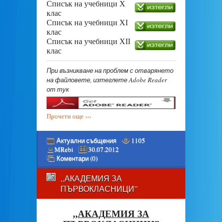
Списък на учебници X
клас
Списък на учебници XI
клас
Списък на учебници XII
клас
При възникване на проблем с отварянето
на файловете, изтеглете Adobe Reader
от тук
Прочети още ›››
Актуални събщения
1105
MRebi
30.07.2012
Коментари (0)
,,АКАДЕМИЯ ЗА
ПЪРВОКЛАСНИЦИ”
,,АКАДЕМИЯ ЗА