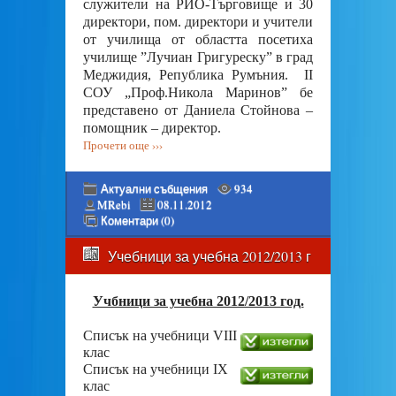
служители на РИО-Търговище и 30
директори, пом. директори и учители
от училища от областта посетиха
училище ”Лучиан Григуреску” в град
Меджидия, Република Румъния. ІІ
СОУ „Проф.Никола Маринов” бе
представено от Даниела Стойнова –
помощник – директор.
Прочети още ›››
Актуални събщения
934
MRebi
08.11.2012
Коментари (0)
Учебници за учебна 2012/2013 г
Учбници за учебна 2012/2013 год.
Списък на учебници VIII
клас
Списък на учебници IX
клас