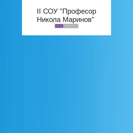
II СОУ "Професор
Никола Маринов"