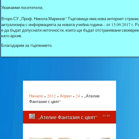
Уважаеми посетители,
Второ СУ „Проф. Никола Маринов“ Търговище има нова интернет страниц
актуализира с информацията за новата учебна година – от 15.09.2017 г.
е да бъдат допуснати неточности, които ще бъдат отстранявани своеврем
като архив.
Благодарим за търпението.
Начало
»
2012
»
Април
»
24
» „Ателие
Фантазия с цвят“
„Ателие Фантазия с цвят“
13:10