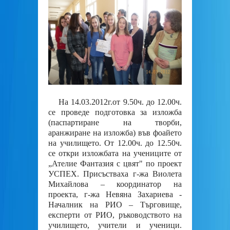
На 14.03.2012г.от 9.50ч. до 12.00ч.
се проведе подготовка за изложба
(паспартиране на творби,
аранжиране на изложба) във фоайето
на училището. От 12.00ч. до 12.50ч.
се откри изложбата на учениците от
„Ателие Фантазия с цвят" по проект
УСПЕХ. Присъстваха г-жа Виолета
Михайлова – координатор на
проекта, г-жа Невяна Захариева -
Началник на РИО – Търговище,
експерти от РИО, ръководството на
училището, учители и ученици.