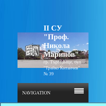
II СУ
"Проф.
Никола
Маринов"
гр. Търговище, бул.
"Трайко Китанчев"
№ 39
NAVIGATION