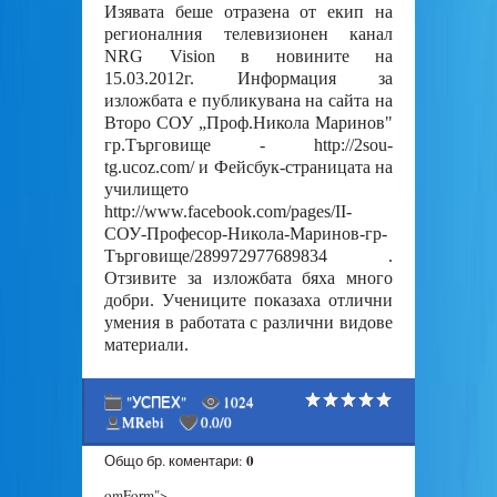
Изявата беше отразена от екип на
регионалния телевизионен канал
NRG Vision в новините на
15.03.2012г. Информация за
изложбата е публикувана на сайта на
Второ СОУ „Проф.Никола Маринов"
гр.Търговище - http://2sou-
tg.ucoz.com/ и Фейсбук-страницата на
училището
http://www.facebook.com/pages/II-
СОУ-Професор-Никола-Маринов-гр-
Търговище/289972977689834 .
Отзивите за изложбата бяха много
добри. Учениците показаха отлични
умения в работата с различни видове
материали.
"УСПЕХ"
1024
MRebi
0.0
/
0
0
Общо бр. коментари
:
omForm">