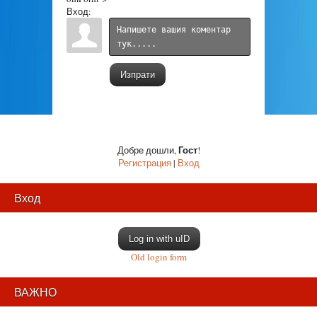
Вход:
Изпрати
Гост
Добре дошли
,
!
Регистрация
|
Вход
Вход
Log in with uID
Old login form
ВАЖНО