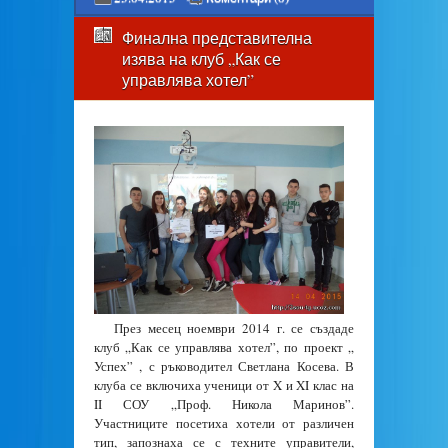
Финална представителна
изява на клуб „Как се
управлява хотел”
През месец ноември 2014 г. се създаде
клуб „Как се управлява хотел”, по проект „
Успех” , с ръководител Светлана Косева. В
клуба се включиха ученици от X и XI клас на
II СОУ „Проф. Никола Маринов”.
Участниците посетиха хотели от различен
тип, запознаха се с техните управители,