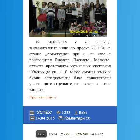
На 30.03.2015 г. се проведе
заключителната изява по проект УСПЕХ на
студио „Арт-студио“ при 2 „в“ клас с
ръководител Виолета Василева. Малките
артисти представиха музикалния спектакъл
“Ученик да си…“ .С много емоция, смях и
бурни аплодисменти бяха приветствани
участниците в сценките, скечовете, песните и
танците.
Прочети още ›››
"УСПЕХ"
1233
Rebi
14.04.2015
Коментари (0)
...
1-12
13-24
25-36
229-240
241-252