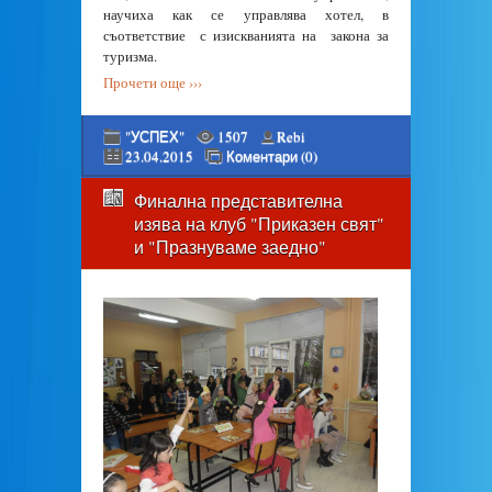
научиха как се управлява хотел, в
съответствие с изискванията на закона за
туризма.
Прочети още ›››
"УСПЕХ"
1507
Rebi
23.04.2015
Коментари (0)
Финална представителна
изява на клуб "Приказен свят"
и "Празнуваме заедно"