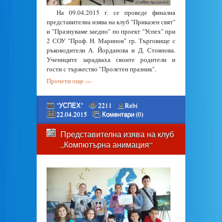
На 09.04.2015 г. се проведе финална
представителна изява на клуб "Приказен свят"
и "Празнуваме заедно" по проект "Успех" при
2 СОУ "Проф. Н. Маринов" гр. Търговище с
ръководители А. Йорданова и Д. Стоянова.
Учениците зарадваха своите родители и
гости с тържество "Пролетен празник".
Прочети още ›››
"УСПЕХ"
2211
Rebi
22.04.2015
Коментари (0)
Представителна изява на клуб
„Компютърна анимация“