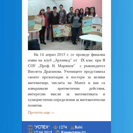
На 14 април 2015 г. се проведе финална
изява на клуб „Архимед” от IX клас при II
СОУ „Проф. Н. Маринов” с ръководител
Виолета Драганова. Учениците представиха
своите презентации и постери за велики
математици, числата на Маите и как са
извършвали аритметични действия,
интересни мисли за математиката и
хумористични определения за математически
понятия.
Прочети още ›››
"УСПЕХ"
1274
Rebi
17.04.2015
Коментари (0)