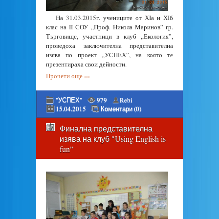
На 31.03.2015г. учениците от ХІа и ХІб
клас на ІІ СОУ „Проф. Никола Маринов” гр.
Търговище, участници в клуб „Екология”,
проведоха заключителна представителна
изява по проект „УСПЕХ”, на която те
презентираха свои дейности.
Прочети още ›››
"УСПЕХ"
979
Rebi
15.04.2015
Коментари (0)
Финална представителна
изява на клуб "Using English is
fun”