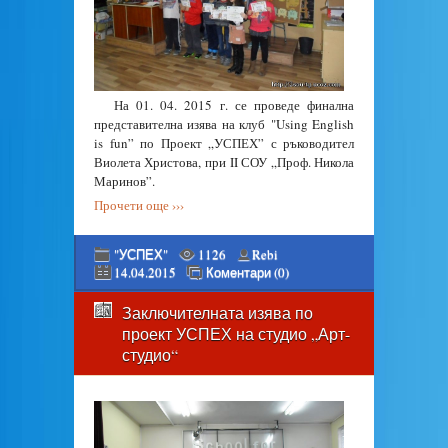
На 01. 04. 2015 г. се проведе финална
представителна изява на клуб "Using English
is fun” по Проект „УСПЕХ” с ръководител
Виолета Христова, при II СОУ „Проф. Никола
Маринов”.
Прочети още ›››
"УСПЕХ"
1126
Rebi
14.04.2015
Коментари (0)
Заключителната изява по
проект УСПЕХ на студио „Арт-
студио“