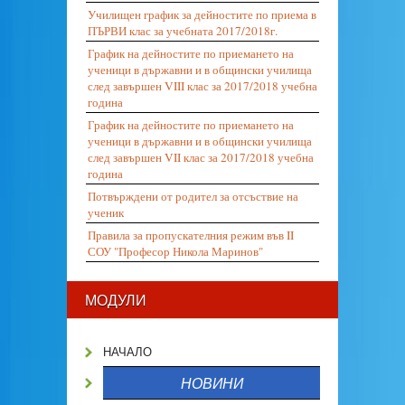
Училищен график за дейностите по приема в
ПЪРВИ клас за учебната 2017/2018г.
График на дейностите по приемането на
ученици в държавни и в общински училища
след завършен VIII клас за 2017/2018 учебна
година
График на дейностите по приемането на
ученици в държавни и в общински училища
след завършен VII клас за 2017/2018 учебна
година
Потвърждени от родител за отсъствие на
ученик
Правила за пропускателния режим във II
СОУ "Професор Никола Маринов"
МОДУЛИ
НАЧАЛО
НОВИНИ