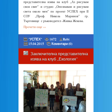
представителна изява на клуб „Аз рисувам
своя свят” и студио „Опознавам и рисувам
света около мен” по проект УСПЕХ при ІІ
СОУ „Проф. Никола Маринов” гр.
Търговище с ръководител -Живка Жекова.
Прочети още ›››
"УСПЕХ"
1672
Rebi
15.04.2015
Коментари (0)
Заключителна представителна
изява на клуб „Екология”