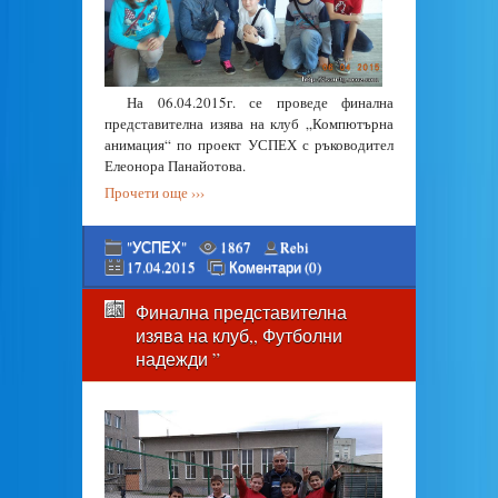
На 06.04.2015г. се проведе финална
представителна изява на клуб „Компютърна
анимация“ по проект УСПЕХ с ръководител
Елеонора Панайотова.
Прочети още ›››
"УСПЕХ"
1867
Rebi
17.04.2015
Коментари (0)
Финална представителна
изява на клуб,, Футболни
надежди ”