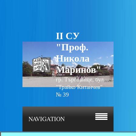
II СУ
"Проф.
Никола
Маринов"
гр. Търговище, бул.
"Трайко Китанчев"
№ 39
NAVIGATION