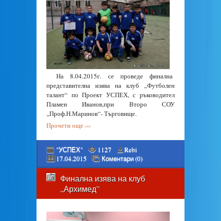
На 8.04.2015г. се проведе финална
представителна изява на клуб ,,Футболен
талант“ по Проект УСПЕХ, с ръководител
Пламен Иванов,при Второ СОУ
,,Проф.Н.Маринов“- Търговище.
Прочети още ›››
"УСПЕХ"
1127
Rebi
17.04.2015
Коментари (0)
Финална изява на клуб
„Архимед”