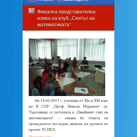
Финална представителна
изява на клуб „Светът на
математиката“
На 14.04.2015 г. ученици от ХІа и ХІб клас
на ІІ СОУ „Проф. Никола Маринов” гр.
Търговище се потопиха в „Омайният свят на
математиката“ – такава бе темата на
проведеното последно занятие на групата по
проект УСПЕХ.
Прочети още ›››