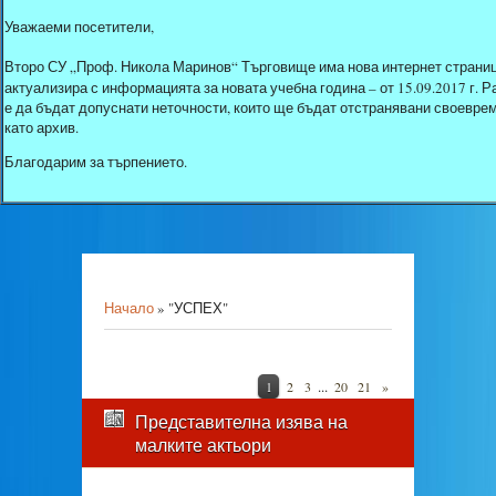
Уважаеми посетители,
Второ СУ „Проф. Никола Маринов“ Търговище има нова интернет страниц
актуализира с информацията за новата учебна година – от 15.09.2017 г.
е да бъдат допуснати неточности, които ще бъдат отстранявани своеврем
като архив.
Благодарим за търпението.
Начало
»
"УСПЕХ"
...
1
2
3
20
21
»
Представителна изява на
малките актьори