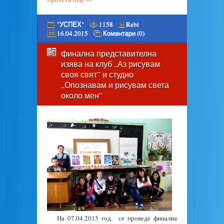
"УСПЕХ"
1158
Rebi
16.04.2015
Коментари (0)
финална представителна
изява на клуб „Аз рисувам
своя свят” и студио
„Опознавам и рисувам света
около мен”
На 07.04.2015 год. се проведе финална