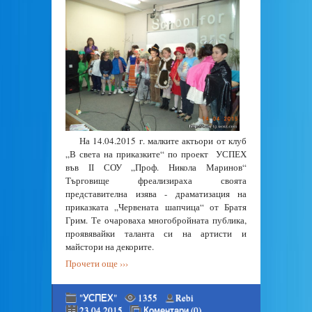
На 14.04.2015 г. малките актьори от клуб
„В света на приказките“ по проект УСПЕХ
във ІІ СОУ „Проф. Никола Маринов“
Търговище фреализираха своята
представителна изява - драматизация на
приказката „Червената шапчица“ от Братя
Грим. Те очароваха многобройната публика,
проявявайки таланта си на артисти и
майстори на декорите.
Прочети още ›››
"УСПЕХ"
1355
Rebi
23.04.2015
Коментари (0)