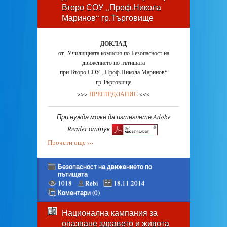
Второ СОУ ,,Проф.Никола
Маринов“ гр.Търговище
ДОКЛАД
от Училищната комисия по Безопасност на
движението по пътищата
при Второ СОУ ,,Проф.Никола Маринов“
гр.Търговище
>>>
ПРЕГЛЕД/ЗАПИС
<<<
При нужда може да изтеглете Adobe
Reader оттук
Прочети още ›››
Безопасност на движението по
пътищата
1018
Rebi
18.11.2014
Коментари (0)
Национална кампания за
опазване здравето и живота