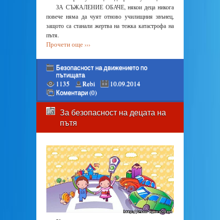
ЗА СЪЖАЛЕНИЕ ОБАЧЕ, някои деца никога
повече няма да чуят отново училищния звънец,
защото са станали жертва на тежка катастрофа на
пътя.
Прочети още ›››
Безопасност на движението по
пътищата
1135
Rebi
10.09.2014
Коментари (0)
За безопасност на децата на
пътя