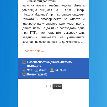
Уважаеми родители,
започна новата учебна година. Цялата
училищна общност на ІІ СОУ „Проф.
Никола Маринов" гр. Търговище споделя
грижата и отговорността за живота и
здравето на учениците като участници в
движението. За да няма пострадали деца
при ПТП, ние, класните ръководители,
заедно с членовете на училищната
комисия по безопасност на движението, ...
Прочети още ›››
Безопасност на движението по
пътищата
988
MRebi
24.09.2013
Коментари (0)
1-12
13-16