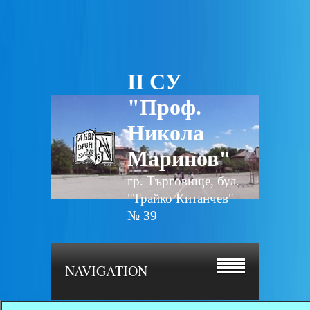
II СУ
"Проф.
Никола
Маринов"
гр. Търговище, бул.
"Трайко Китанчев"
№ 39
NAVIGATION