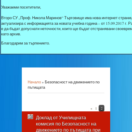
Уважаеми посетители,
Второ СУ „Проф. Никола Маринов“ Търговище има нова интернет страниц
актуализира с информацията за новата учебна година – от 15.09.2017 г.
е да бъдат допуснати неточности, които ще бъдат отстранявани своеврем
като архив.
Благодарим за търпението.
Начало
»
Безопасност на движението по
пътищата
«
1
2
Доклад от Училищната
комисия по Безопасност на
движението по пътищата при