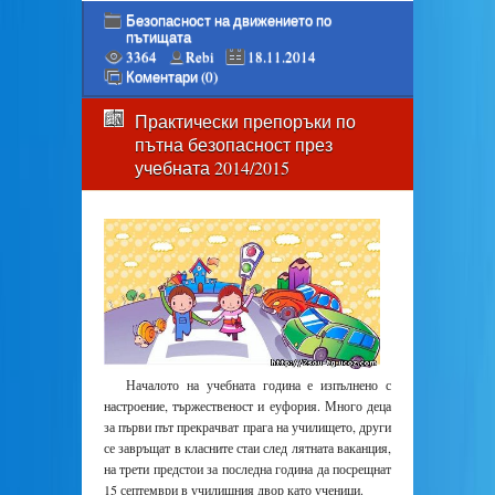
Безопасност на движението по
пътищата
3364
Rebi
18.11.2014
Коментари (0)
Практически препоръки по
пътна безопасност през
учебната 2014/2015
Началото на учебната година е изпълнено с
настроение, тържественост и еуфория. Много деца
за първи път прекрачват прага на училището, други
се завръщат в класните стаи след лятната ваканция,
на трети предстои за последна година да посрещнат
15 септември в училищния двор като ученици.