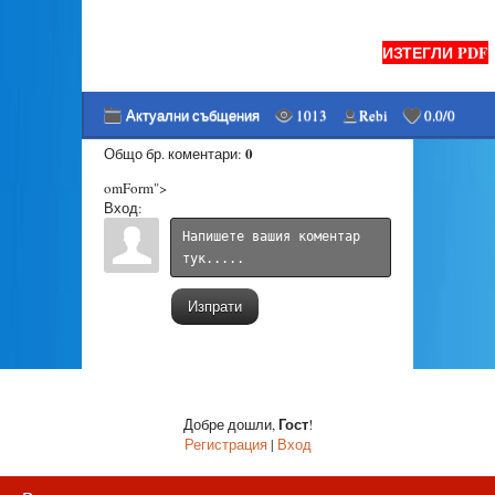
ИЗТЕГЛИ PDF
Актуални събщения
1013
Rebi
0.0
/
0
0
Общо бр. коментари
:
omForm">
Вход:
Изпрати
Гост
Добре дошли
,
!
Регистрация
|
Вход