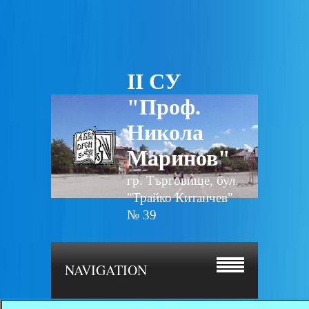
II СУ
"Проф.
Никола
Маринов"
гр. Търговище, бул.
"Трайко Китанчев"
№ 39
NAVIGATION