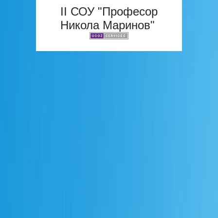
II СОУ "Професор
Никола Маринов"