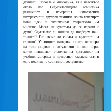
думите“. Любовта е многолика, тя е навсякъде
около нас. Седмокласниците осмислиха
различните й измерения, използвайки
интерактивни групови техники, които генерират
нови идеи и активизират творческото им
мислене. Могат ли чувствата да се изразят с
думи? Съумяваме ли винаги да подберем най-
точните? Познаваме ли силата и красотата на
словото? Учениците намериха своите отговори
на тези въпроси в ситуативни езикови игри,
които повишават степента на достъпност на
учебния материал и превръщат класната стая в
едно позитивно социално пространство.