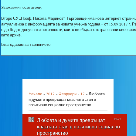
Уважаеми посетители,
Второ СУ „Проф. Никола Маринов“ Търговище има нова интернет страниц
актуализира с информацията за новата учебна година – от 15.09.2017 г.
е да бъдат допуснати неточности, които ще бъдат отстранявани своеврем
като архив.
Благодарим за търпението.
Начало
»
2017
»
Февруари
»
17
» Любовта
и думите превръщат класната стая в
позитивно социално пространство
Любовта и думите превръщат
09:30
класната стая в позитивно социално
пространство