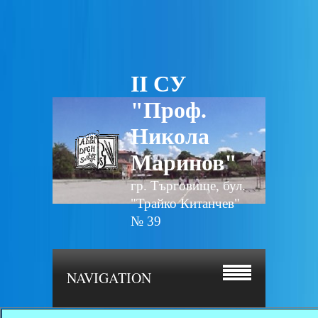
II СУ
"Проф.
Никола
Маринов"
гр. Търговище, бул.
"Трайко Китанчев"
№ 39
NAVIGATION