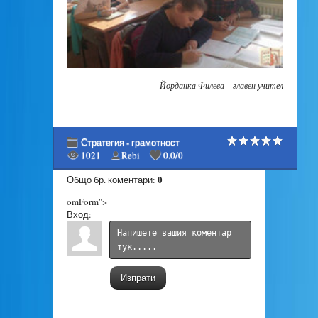
Йорданка Филева – главен учител
Стратегия - грамотност
1021
Rebi
0.0
/
0
0
Общо бр. коментари
:
omForm">
Вход:
Изпрати