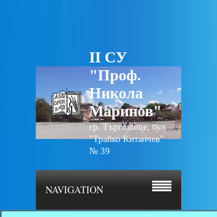
II СУ
"Проф.
Никола
Маринов"
гр. Търговище, бул.
"Трайко Китанчев"
№ 39
NAVIGATION