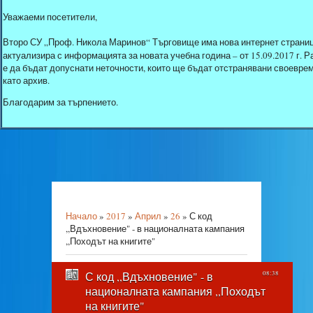
Уважаеми посетители,
Второ СУ „Проф. Никола Маринов“ Търговище има нова интернет страниц
актуализира с информацията за новата учебна година – от 15.09.2017 г.
е да бъдат допуснати неточности, които ще бъдат отстранявани своеврем
като архив.
Благодарим за търпението.
Начало
»
2017
»
Април
»
26
» С код
,,Вдъхновение" - в националната кампания
,,Походът на книгите"
С код ,,Вдъхновение" - в
08:38
националната кампания ,,Походът
на книгите"