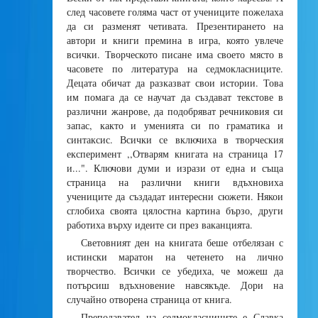
след часовете голяма част от учениците пожелаха
да си разменят четивата. Презентирането на
автори и книги премина в игра, която увлече
всички. Творческото писане има своето място в
часовете по литература на седмокласниците.
Децата обичат да разказват свои истории. Това
им помага да се научат да създават текстове в
различни жанрове, да подобряват речниковия си
запас, както и уменията си по граматика и
синтаксис. Всички се включиха в творческия
експеримент ,,Отварям книгата на страница 17
и...". Ключови думи и изрази от една и съща
страница на различни книги вдъхновиха
учениците да създадат интересни сюжети. Някои
сглобиха своята цялостна картина бързо, други
работиха върху идеите си през ваканцията.
Световният ден на книгата беше отбелязан с
истински маратон на четенето на лично
творчество. Всички се убедиха, че можеш да
потърсиш вдъхновение навсякъде. Дори на
случайно отворена страница от книга.
Преподавател на седмокласниците е Славка