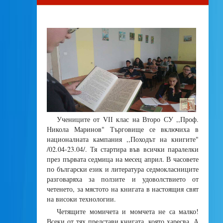
Учениците от VІІ клас на Второ СУ ,,Проф.
Никола Маринов" Търговище се включиха в
националната кампания ,,Походът на книгите"
/02.04-23.04/. Тя стартира във всички паралелки
през първата седмица на месец април. В часовете
по български език и литература седмокласниците
разговаряха за ползите и удоволствието от
четенето, за мястото на книгата в настоящия свят
на високи технологии.
Четящите момичета и момчета не са малко!
Всеки от тях представи книгата, която харесва. А