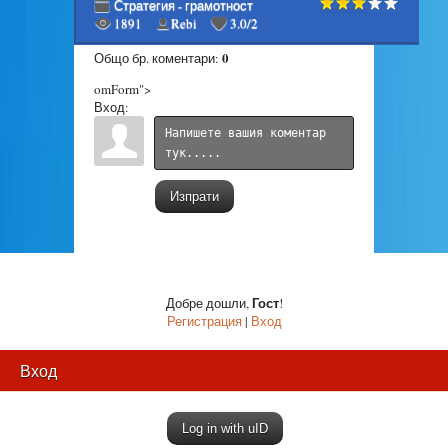
Стратегия - грамотност
1891
Rebi
3.0
/
2
0
Общо бр. коментари
:
omForm">
Вход:
Изпрати
Гост
Добре дошли
,
!
Регистрация
|
Вход
Вход
Log in with uID