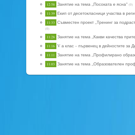
Занятие на тема „Посоката е ясна"
12:58
(0)
Екип от десетокласници участва в ре
11:39
Съвместен проект „Тренинг за подрас
11:33
(0)
Занятие на тема „Какви качества прит
11:28
V а клас – първенец в дейностите за 
11:16
Занятие на тема „Профилирано образ
11:11
Занятие на тема „Образователен про
11:03