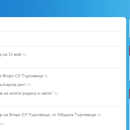
д на 24 май
(0)
на Второ СУ Търговище
(0)
ългарска реч“
(0)
м на моята родина и света''
(0)
ор на Второ СУ Търговище, от Община Търговище
(0)
(0)