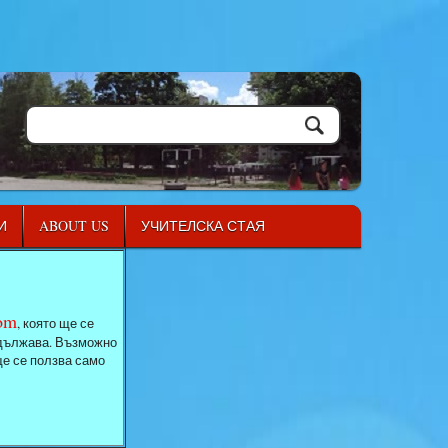
И
ABOUT US
УЧИТЕЛСКА СТАЯ
com
, която ще се
родължава. Възможно
ще се ползва само