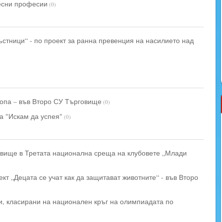
ресни професии
(0)
стници“ - по проект за ранна превенция на насилието над
опа – във Второ СУ Търговище
(0)
а "Искам да успея"
(0)
овище в Третата национална среща на клубовете „Млади
т „Децата се учат как да защитават животните“ - във Второ
, класирани на национален кръг на олимпиадата по