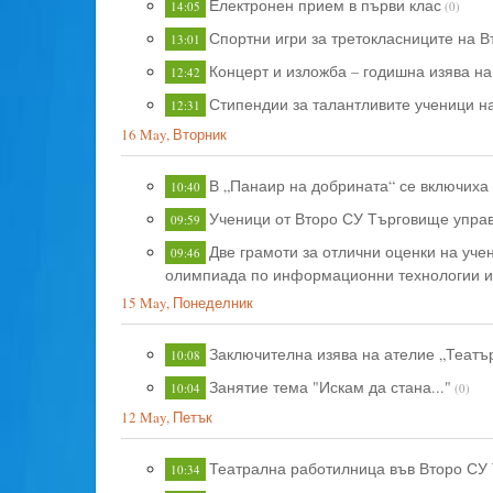
Електронен прием в първи клас
14:05
(0)
Спортни игри за третокласниците на 
13:01
Концерт и изложба – годишна изява на 
12:42
Стипендии за талантливите ученици н
12:31
16 May, Вторник
В „Панаир на добрината“ се включиха
10:40
Ученици от Второ СУ Търговище управ
09:59
Две грамоти за отлични оценки на уче
09:46
олимпиада по информационни технологии и
15 May, Понеделник
Заключителна изява на ателие „Театър
10:08
Занятие тема "Искам да стана..."
10:04
(0)
12 May, Петък
Театрална работилница във Второ СУ
10:34