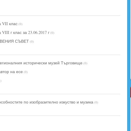
 VII клас
(0)
II г клас за 23.06.2017 г
(0)
ТВЕНИЯ СЪВЕТ
(0)
Регионалния исторически музей Търговище
(0)
автор на есе
(0)
0)
особностите по изобразително изкуство и музика
(0)