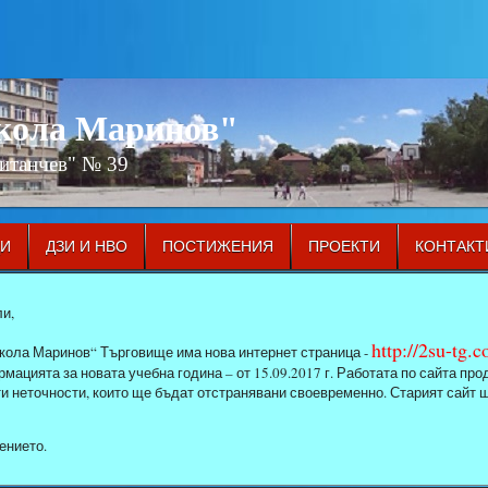
икола Маринов"
Китанчев" № 39
ЦИ
ДЗИ И НВО
ПОСТИЖЕНИЯ
ПРОЕКТИ
КОНТАКТ
и,
http://2su-tg.
кола Маринов“ Търговище има нова интернет страница -
мацията за новата учебна година – от 15.09.2017 г. Работата по сайта п
ти неточности, които ще бъдат отстранявани своевременно. Старият сайт 
ението.