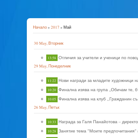
Начало
»
2017
»
Май
30 May, Вторник
Отличия за учители и ученици по пово
13:58
29 May, Понеделник
Нови награди за младите художници 
11:22
Финална изява на група „Обичам те, б
10:20
Финална изява на клуб ,,Гражданин съ
10:05
26 May, Петък
Награда за Галя Панайотова – директ
10:33
Занятие тема "Моите предпочитания"
10:28