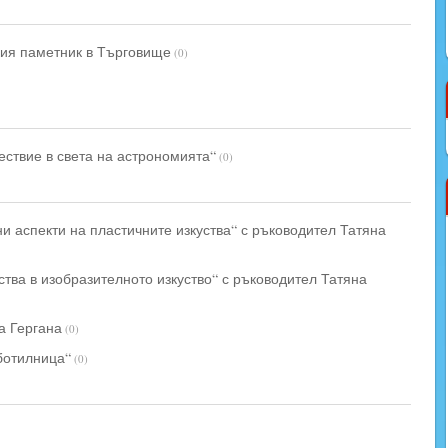
кия паметник в Търговище
(0)
ествие в света на астрономията“
(0)
и аспекти на пластичните изкуства“ с ръководител Татяна
ства в изобразителното изкуство“ с ръководител Татяна
а Гергана
(0)
ботилница“
(0)