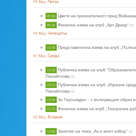
05 May, Петък
Цветя на признателност пред Войниш
09:30
Финална изява на клуб „Арт Декор“
09:20
(0)
04 May, Четвъртък
Представителна изява на клуб „Пътеш
12:38
03 May, Сряда
Публична изява на клуб "Образователн
15:26
Панайотова
(0)
Публична изява на клуб „Изразни сред
15:12
Панайотова
(0)
За Гергьовден – с вълнуващия образ н
12:56
Финална изява на клуб „Театрална ра
12:32
02 May, Вторник
Занятие на тема „Аз и моят избор"
13:06
(0)