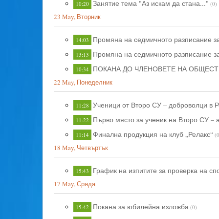
Занятие тема "Аз искам да стана..."
10:20
(0)
23 May, Вторник
Промяна на седмичното разписание за
14:03
Промяна на седмичното разписание за VI
13:13
ПОКАНА ДО ЧЛЕНОВЕТЕ НА ОБЩЕС
10:34
22 May, Понеделник
Ученици от Второ СУ – доброволци в 
11:28
Първо място за ученик на Второ СУ – 
11:22
Финална продукция на клуб „Релакс“
11:14
(
18 May, Четвъртък
График на изпитите за проверка на сп
15:43
17 May, Сряда
Покана за юбилейна изложба
15:42
(0)