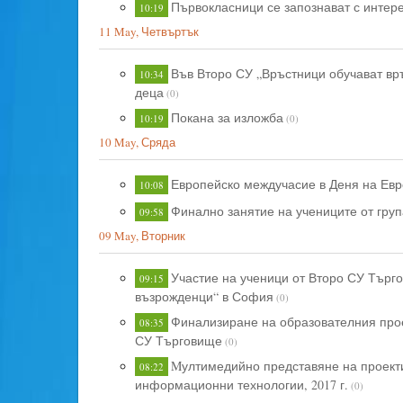
Първокласници се запознават с инте
10:19
11 May, Четвъртък
Във Второ СУ „Връстници обучават връ
10:34
деца
(0)
Покана за изложба
10:19
(0)
10 May, Сряда
Европейско междучасие в Деня на Евр
10:08
Финално занятие на учениците от груп
09:58
09 May, Вторник
Участие на ученици от Второ СУ Търг
09:15
възрожденци“ в София
(0)
Финализиране на образователния проек
08:35
СУ Търговище
(0)
Mултимедийно представяне на проекти
08:22
информационни технологии, 2017 г.
(0)