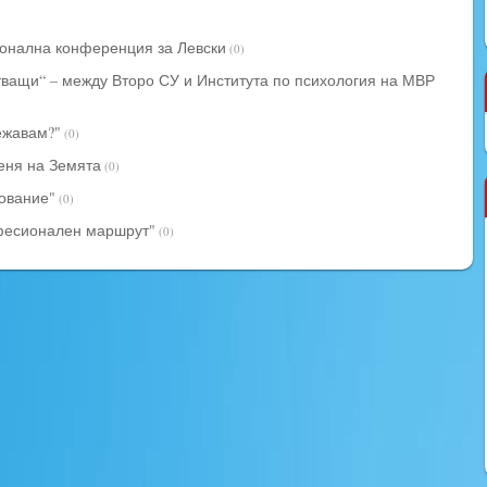
гионална конференция за Левски
(0)
тващи“ – между Второ СУ и Института по психология на МВР
ежавам?"
(0)
Деня на Земята
(0)
ование"
(0)
фесионален маршрут"
(0)