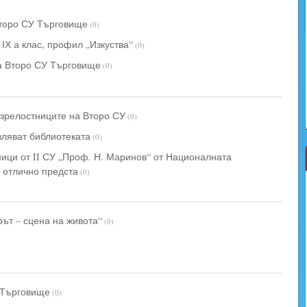
Второ СУ Търговище
(0)
ІХ а клас, профил „Изкуства“
(0)
а Второ СУ Търговище
(0)
 зрелостниците на Второ СУ
(0)
ляват библиотеката
(0)
ници от II СУ „Проф. Н. Маринов“ от Националната
 отлично предста
(0)
ът – сцена на живота“
(0)
 Търговище
(0)