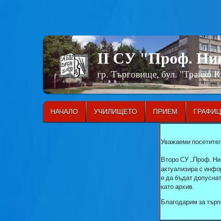
II СУ "Проф. Н
гр. Търговище, бул. "Трайко 
НАЧАЛО
УЧИЛИЩЕТО
ПРИЕМ
ГРАФИ
Уважаеми посетител
Второ СУ „Проф. Ни
актуализира с инфор
е да бъдат допусна
като архив.
Благодарим за търп