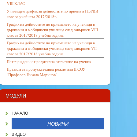
VIII КЛАС
Училищен график за дейностите по приема в ПЪРВИ
клас за учебната 2017/2018г.
График на дейностите по приемането на ученици в
държавни и в общински училища след завършен VIII
клас за 2017/2018 учебна година
График на дейностите по приемането на ученици в
държавни и в общински училища след завършен VII
клас за 2017/2018 учебна година
Потвърждени от родител за отсъствие на ученик
Правила за пропускателния режим във II СОУ
"Професор Никола Маринов"
МОДУЛИ
НАЧАЛО
НОВИНИ
ВИДЕО