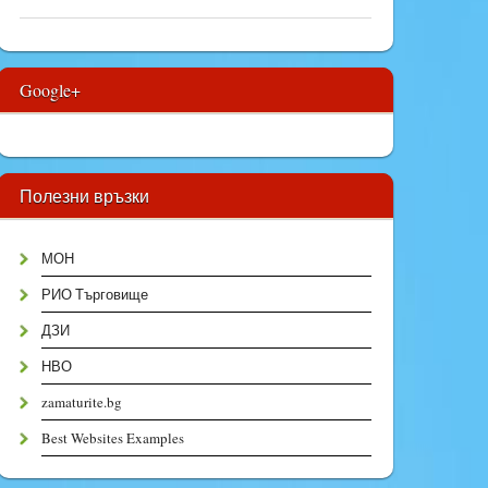
Google+
Полезни връзки
МОН
РИО Търговище
ДЗИ
НВО
zamaturite.bg
Best Websites Examples