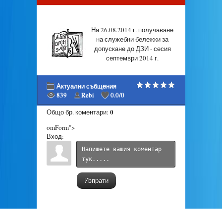
На 26.08.2014 г. получаване
на служебни бележки за
допускане до ДЗИ - сесия
септември 2014 г.
Актуални събщения
839
Rebi
0.0
/
0
0
Общо бр. коментари
:
omForm">
Вход:
Изпрати