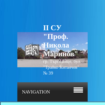
II СУ
"Проф.
Никола
Маринов"
гр. Търговище, бул.
"Трайко Китанчев"
№ 39
NAVIGATION