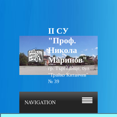
II СУ
"Проф.
Никола
Маринов"
гр. Търговище, бул.
"Трайко Китанчев"
№ 39
NAVIGATION