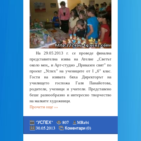
На 29.05.2013 г. се проведе финална
представителна изява на Ателие „Светът
около мен„ и Арт-студио „Приказен свят” по
проект „Успех” на учениците от I „б” клас.
Гости на изявата бяха Директорът на
училището госпожа Галя Панайотова,
родители, ученици и учители. Представено
беше разнообразно и интересно творчество
на малките художници.
Прочети още ›››
"УСПЕХ"
807
MRebi
30.05.2013
Коментари (0)