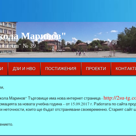
икола Маринов"
Китанчев" № 39
ЦИ
ДЗИ И НВО
ПОСТИЖЕНИЯ
ПРОЕКТИ
КОНТАКТ
и,
http://2su-tg.
кола Маринов“ Търговище има нова интернет страница -
мацията за новата учебна година – от 15.09.2017 г. Работата по сайта п
ти неточности, които ще бъдат отстранявани своевременно. Старият сайт 
ението.