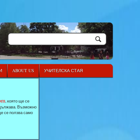
И
ABOUT US
УЧИТЕЛСКА СТАЯ
com
, която ще се
родължава. Възможно
ще се ползва само