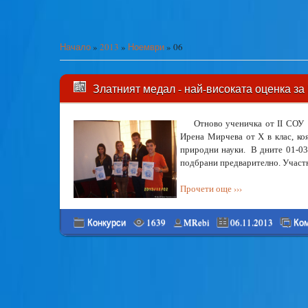
Начало
»
2013
»
Ноември
»
06
Златният медал - най-високата оценка з
Отново ученичка от ІІ СОУ 
Ирена Мирчева от Х в клас, ко
природни науки. В дните 01-03.
подбрани предварително. Участн
Прочети още ›››
Конкурси
1639
MRebi
06.11.2013
Ком