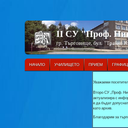
II СУ "Проф. Н
гр. Търговище, бул. "Трайко 
НАЧАЛО
УЧИЛИЩЕТО
ПРИЕМ
ГРАФИ
Уважаеми посетител
Второ СУ „Проф. Ни
актуализира с инфор
е да бъдат допусна
като архив.
Благодарим за търп