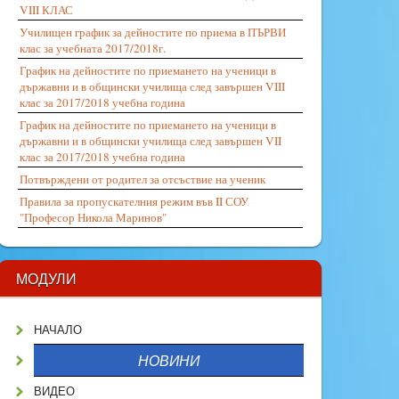
VIII КЛАС
Училищен график за дейностите по приема в ПЪРВИ
клас за учебната 2017/2018г.
График на дейностите по приемането на ученици в
държавни и в общински училища след завършен VIII
клас за 2017/2018 учебна година
График на дейностите по приемането на ученици в
държавни и в общински училища след завършен VII
клас за 2017/2018 учебна година
Потвърждени от родител за отсъствие на ученик
Правила за пропускателния режим във II СОУ
"Професор Никола Маринов"
МОДУЛИ
НАЧАЛО
НОВИНИ
ВИДЕО