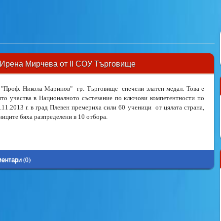
а Ирена Мирчева от ІІ СОУ Търговище
"Проф. Никола Маринов" гр. Търговище спечели златен медал. Това е
ято участва в Националното състезание по ключови компетентности по
11.2013 г. в град Плевен премериха сили 60 ученици от цялата страна,
иците бяха разпределени в 10 отбора.
ентари (0)