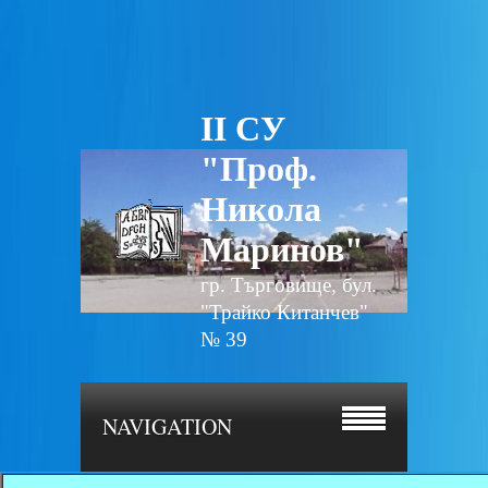
II СУ
"Проф.
Никола
Маринов"
гр. Търговище, бул.
"Трайко Китанчев"
№ 39
NAVIGATION