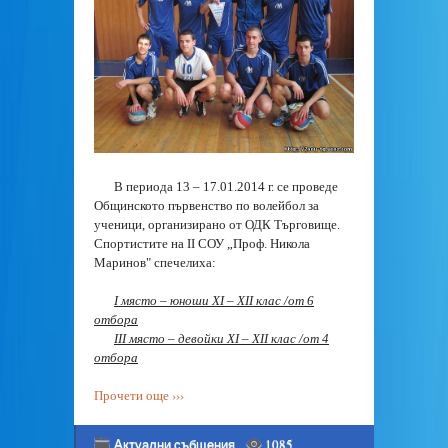
В периода 13 – 17.01.2014 г. се проведе
Общинското първенство по волейбол за
ученици, организирано от ОДК Търговище.
Спортистите на ІІ СОУ „Проф. Никола
Маринов" спечелиха:
І място – юноши ХІ – ХІІ клас /от 6
отбора
ІІІ място – девойки ХІ – ХІІ клас /от 4
отбора
Прочети още ›››
Актуални събщения
1085