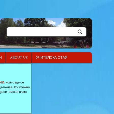
И
ABOUT US
УЧИТЕЛСКА СТАЯ
com
, която ще се
родължава. Възможно
ще се ползва само