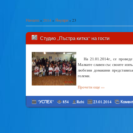
Начало
»
2014
»
Януари
»
23
Студио „Пъстра китка“ на гости
На 21.01.2014г., се провед
Малките славеи със своите изпъ
любезни домакини представиха
големи.
Прочети още ›››
"УСПЕХ"
854
Rebi
23.01.2014
Комент