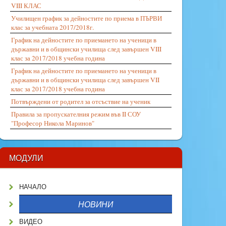
VIII КЛАС
Училищен график за дейностите по приема в ПЪРВИ
клас за учебната 2017/2018г.
График на дейностите по приемането на ученици в
държавни и в общински училища след завършен VIII
клас за 2017/2018 учебна година
График на дейностите по приемането на ученици в
държавни и в общински училища след завършен VII
клас за 2017/2018 учебна година
Потвърждени от родител за отсъствие на ученик
Правила за пропускателния режим във II СОУ
"Професор Никола Маринов"
МОДУЛИ
НАЧАЛО
НОВИНИ
ВИДЕО