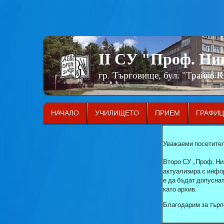
II СУ "Проф. Н
гр. Търговище, бул. "Трайко 
НАЧАЛО
УЧИЛИЩЕТО
ПРИЕМ
ГРАФИ
Уважаеми посетител
Второ СУ „Проф. Ни
актуализира с инфор
е да бъдат допусна
като архив.
Благодарим за търп