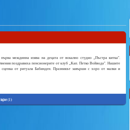
е първа междинна изява на децата от вокално студио „Пъстра китка".
лнения поздравиха пенсионерите от клуб „Кап. Петко Войвода". Нашите
 сценка от ритуала Бабинден. Празникът завърши с хоро от малки и
ари (1)