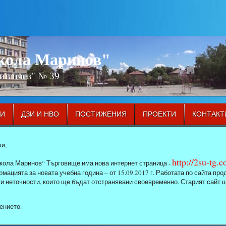
икола Маринов"
Китанчев" № 39
ЦИ
ДЗИ И НВО
ПОСТИЖЕНИЯ
ПРОЕКТИ
КОНТАКТ
и,
http://2su-tg.
кола Маринов“ Търговище има нова интернет страница -
мацията за новата учебна година – от 15.09.2017 г. Работата по сайта п
ти неточности, които ще бъдат отстранявани своевременно. Старият сайт 
ението.