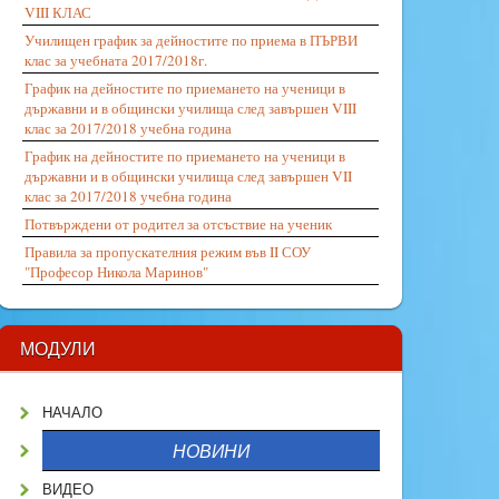
VIII КЛАС
Училищен график за дейностите по приема в ПЪРВИ
клас за учебната 2017/2018г.
График на дейностите по приемането на ученици в
държавни и в общински училища след завършен VIII
клас за 2017/2018 учебна година
График на дейностите по приемането на ученици в
държавни и в общински училища след завършен VII
клас за 2017/2018 учебна година
Потвърждени от родител за отсъствие на ученик
Правила за пропускателния режим във II СОУ
"Професор Никола Маринов"
МОДУЛИ
НАЧАЛО
НОВИНИ
ВИДЕО