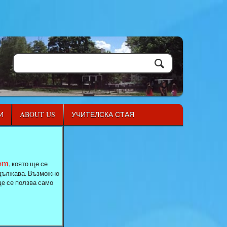
И
ABOUT US
УЧИТЕЛСКА СТАЯ
com
, която ще се
родължава. Възможно
ще се ползва само