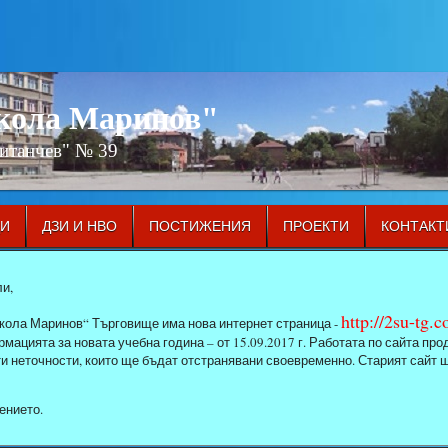
икола Маринов"
Китанчев" № 39
ЦИ
ДЗИ И НВО
ПОСТИЖЕНИЯ
ПРОЕКТИ
КОНТАКТ
и,
http://2su-tg.
кола Маринов“ Търговище има нова интернет страница -
мацията за новата учебна година – от 15.09.2017 г. Работата по сайта п
ти неточности, които ще бъдат отстранявани своевременно. Старият сайт 
ението.