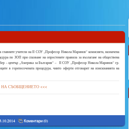
а главните учители на ІІ СОУ „Професор Никола Маринов” комисията, назначена
цедура по ЗОП при спазване на опростените правила за възлагане на обществена
Кибер – център „Америка за България” – ІІ СОУ „Професор Никола Маринов” гр.
иците в горепосочената процедура, чиито оферти отговарят на изискванията на
Д НА СЪОБЩЕНИЕТО <<<
3.10.2014
Коментари (0)