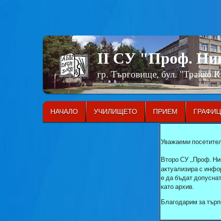
II СУ "Проф. Н
гр. Търговище, бул. "Трайко 
НАЧАЛО
УЧИЛИЩЕТО
ПРИЕМ
ГРАФИ
Уважаеми посетител
Второ СУ „Проф. Ни
актуализира с инфор
е да бъдат допусна
като архив.
Благодарим за търп