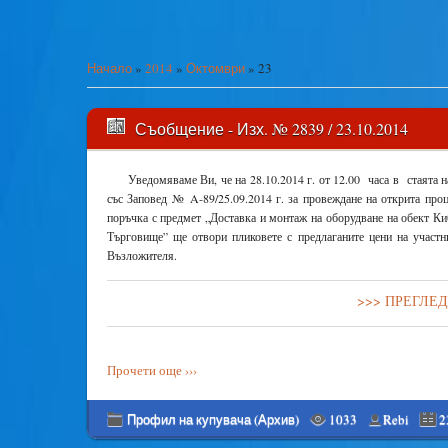
Начало
»
2014
»
Октомври
»
23
Съобщение - Изх. № 2839 / 23.10.2014
Уведомяваме Ви, че на 28.10.2014 г. от 12.00 часа в стаята н
със Заповед № A-89/25.09.2014 г. за провеждане на открита про
поръчка с предмет „Доставка и монтаж на оборудване на обект 
Търговище” ще отвори пликовете с предлаганите цени на участн
Възложителя.
>>> ПРЕГЛЕ
Прочети още ›››
Профил на купувача (Архив)
1033
Rebi
2