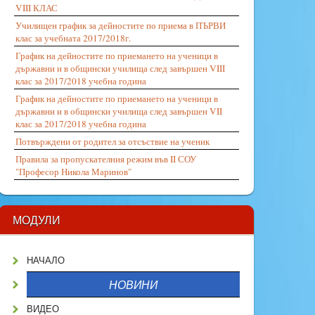
VIII КЛАС
Училищен график за дейностите по приема в ПЪРВИ
клас за учебната 2017/2018г.
График на дейностите по приемането на ученици в
държавни и в общински училища след завършен VIII
клас за 2017/2018 учебна година
График на дейностите по приемането на ученици в
държавни и в общински училища след завършен VII
клас за 2017/2018 учебна година
Потвърждени от родител за отсъствие на ученик
Правила за пропускателния режим във II СОУ
"Професор Никола Маринов"
МОДУЛИ
НАЧАЛО
НОВИНИ
ВИДЕО