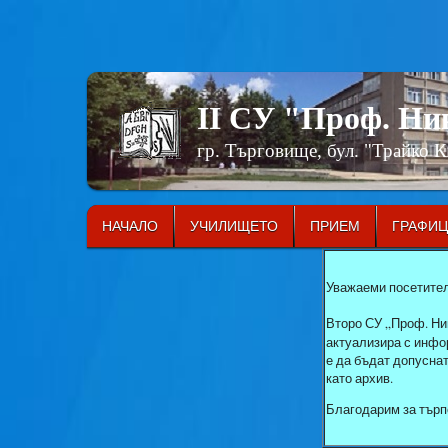
II СУ "Проф. Н
гр. Търговище, бул. "Трайко 
НАЧАЛО
УЧИЛИЩЕТО
ПРИЕМ
ГРАФИ
Уважаеми посетител
Второ СУ „Проф. Ни
актуализира с инфор
е да бъдат допусна
като архив.
Благодарим за търп