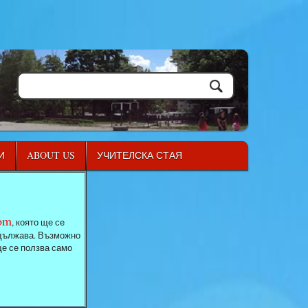
И
ABOUT US
УЧИТЕЛСКА СТАЯ
com
, която ще се
родължава. Възможно
ще се ползва само