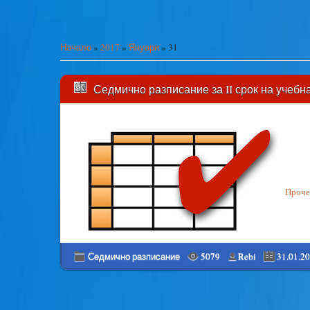
Начало
»
2017
»
Януари
»
31
Седмично разписание за II срок на учебнат
Прочет
Седмично разписание
5079
Rebi
31.01.2