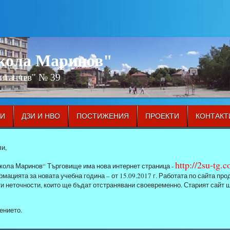
икола Маринов"
Китанчев" № 39
ЦИ
ДЗИ И НВО
ПОСТИЖЕНИЯ
ПРОЕКТИ
КОНТАКТ
и,
http://2su-tg.
кола Маринов“ Търговище има нова интернет страница -
мацията за новата учебна година – от 15.09.2017 г. Работата по сайта п
ти неточности, които ще бъдат отстранявани своевременно. Старият сайт 
ението.