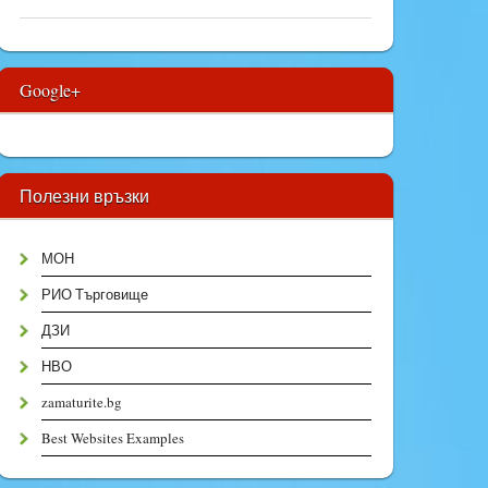
Google+
Полезни връзки
МОН
РИО Търговище
ДЗИ
НВО
zamaturite.bg
Best Websites Examples