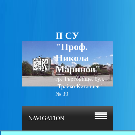
II СУ
"Проф.
Никола
Маринов"
гр. Търговище, бул.
"Трайко Китанчев"
№ 39
NAVIGATION