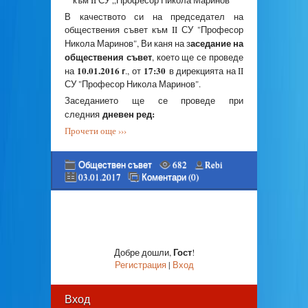
към II СУ „Професор Никола Маринов “
В качеството си на председател на
обществения съвет към II СУ "Професор
аседание на
Никола Маринов", Ви каня на з
обществения съвет
, което ще се проведе
10.01.2016 г
17:30
на
., от
в дирекцията на II
СУ "Професор Никола Маринов".
Заседанието ще се проведе при
дневен ред:
следния
Прочети още ›››
Обществен съвет
682
Rebi
03.01.2017
Коментари (0)
Гост
Добре дошли
,
!
Регистрация
|
Вход
Вход