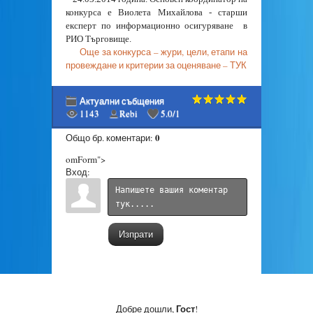
конкурса е Виолета Михайлова - старши
експерт по информационно осигуряване в
РИО Търговище.
Още за конкурса – жури, цели, етапи на
провеждане и критерии за оценяване – ТУК
Актуални събщения
1143
Rebi
5.0
/
1
0
Общо бр. коментари
:
omForm">
Вход:
Изпрати
Гост
Добре дошли
,
!