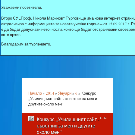
Уважаеми посетители,
Второ СУ „Проф. Никола Маринов“ Търговище има нова интернет страниц
актуализира с информацията за новата учебна година – от 15.09.2017 г.
е да бъдат допуснати неточности, които ще бъдат отстранявани своеврем
като архив.
Благодарим за търпението.
Начало
»
2014
»
Януари
»
6
» Конкурс
„Училищният сайт - съветник за мен и
другите около мен”
Конкурс „Училищният сайт -
11:12
съветник за мен и другите
около мен”