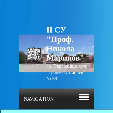
II СУ
"Проф.
Никола
Маринов"
гр. Търговище, бул.
"Трайко Китанчев"
№ 39
NAVIGATION