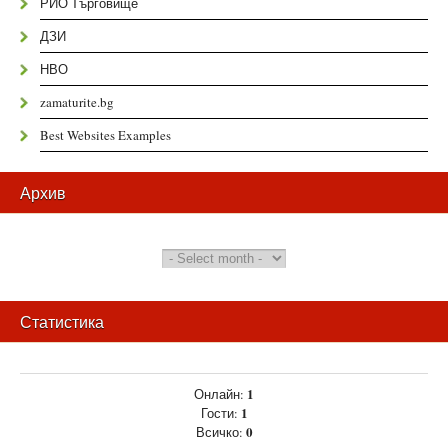
РИО Търговище
ДЗИ
НВО
zamaturite.bg
Best Websites Examples
Архив
Статистика
1
Онлайн:
1
Гости:
0
Всичко: