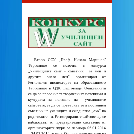
Второ СОУ „Проф. Никола Маринов"
Търговище се включва в конкурса
„Училищният сайт - съветник за мен и
другите около мен”, организиран от
Регионален инспекторат на образованието
Търговище и ОДК Търговище. Очакванията
са да се провокират творческият потенциал и
културата за ползване на училищните
сайтовете, за да се превърнат те в постоянен
съветник на учениците и ежедневно „око” на
родителите им. Регистрираните сайтове ще се
наблюдават от предварително съставено от
организаторите жури за периода 06.01.2014
– 24.03.2014 година. Основен координатор на