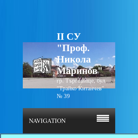
II СУ
"Проф.
Никола
Маринов"
гр. Търговище, бул.
"Трайко Китанчев"
№ 39
NAVIGATION