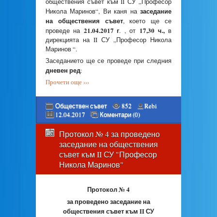
обществения съвет към II СУ „Професор
заседание
Никола Маринов“, Ви каня на
на обществения съвет
, което ще се
21.04.2017 г
17,30 ч.,
проведе на
. , от
в
дирекцията на II СУ „Професор Никола
Маринов “.
Заседанието ще се проведе при следния
дневен ред
:
Прочети още ›››
Обществен съвет
852
Rebi
12.04.2017
Коментари (0)
Протокол № 4 за проведено
заседание на обществения
съвет към II СУ "Професор
Никола Маринов"
Протокол № 4
за проведено заседание на
обществения съвет към II СУ