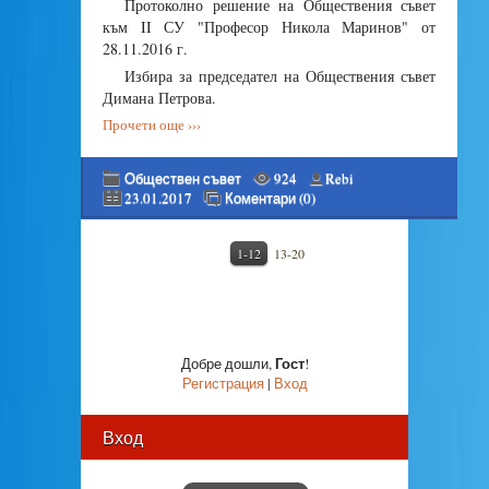
Протоколно решение на Обществения съвет
към II СУ "Професор Никола Маринов" от
28.11.2016 г.
Избира за председател на Обществения съвет
Димана Петрова.
Прочети още ›››
Обществен съвет
924
Rebi
23.01.2017
Коментари (0)
1-12
13-20
Гост
Добре дошли
,
!
Регистрация
|
Вход
Вход