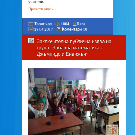
учители.
Прочети още ›››
Твоят час
1004
Rebi
27.04.2017
Коментари (0)
Заключителна публична изява на
група „Забавна математика с
Джъмпидо и Енвижън“