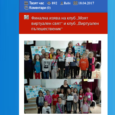
Твоят час
892
Rebi
18.04.2017
Коментари (0)
Финална изява на клуб „Моят
виртуален свят“ и клуб „Виртуален
пътешественик“