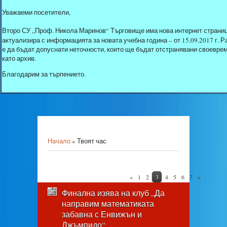
Уважаеми посетители,
Второ СУ „Проф. Никола Маринов“ Търговище има нова интернет страниц
актуализира с информацията за новата учебна година – от 15.09.2017 г.
е да бъдат допуснати неточности, които ще бъдат отстранявани своеврем
като архив.
Благодарим за търпението.
Начало
»
Твоят час
«
1
2
3
4
5
6
7
»
Финална изява на клуб „Да
направим математиката
забавна с Енвижън и
Джъмпидо“