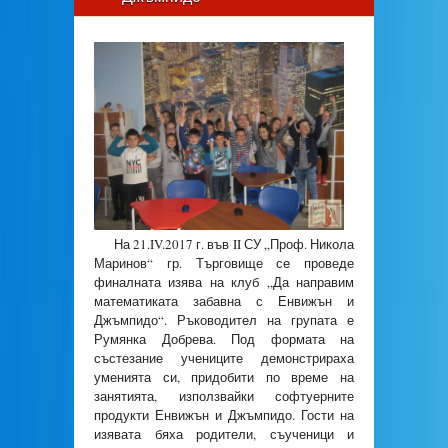
На 21.IV.2017 г. във II СУ „Проф. Никола
Маринов“ гр. Търговище се проведе
финалната изява на клуб „Да направим
математиката забавна с Енвижън и
Джъмпидо“. Ръководител на групата е
Румянка Добрева. Под формата на
състезание учениците демонстрираха
уменията си, придобити по време на
занятията, използвайки софтуерните
продукти Енвижън и Джъмпидо. Гости на
изявата бяха родители, съученици и