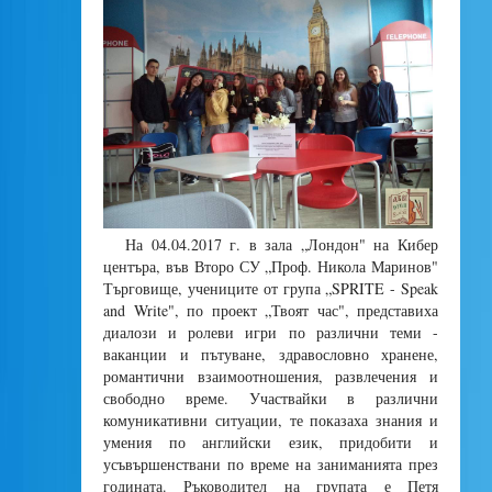
На 04.04.2017 г. в зала „Лондон" на Кибер
центъра, във Второ СУ „Проф. Никола Маринов"
Търговище, учениците от група „SPRITE - Speak
and Write", по проект „Твоят час", представиха
диалози и ролеви игри по различни теми -
ваканции и пътуване, здравословно хранене,
романтични взаимоотношения, развлечения и
свободно време. Участвайки в различни
комуникативни ситуации, те показаха знания и
умения по английски език, придобити и
усъвършенствани по време на заниманията през
годината. Ръководител на групата е Петя