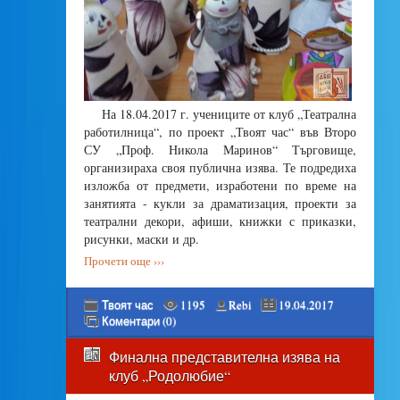
На 18.04.2017 г. учениците от клуб „Театрална
работилница“, по проект „Твоят час“ във Второ
СУ „Проф. Никола Маринов“ Търговище,
организираха своя публична изява. Те подредиха
изложба от предмети, изработени по време на
занятията - кукли за драматизация, проекти за
театрални декори, афиши, книжки с приказки,
рисунки, маски и др.
Прочети още ›››
Твоят час
1195
Rebi
19.04.2017
Коментари (0)
Финална представителна изява на
клуб „Родолюбие“