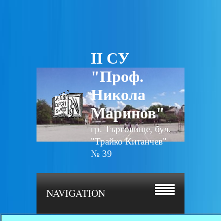
II СУ
"Проф.
Никола
Маринов"
гр. Търговище, бул.
"Трайко Китанчев"
№ 39
NAVIGATION