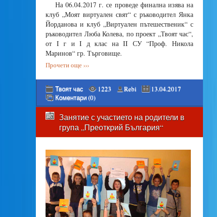
На 06.04.2017 г. се проведе финална изява на
клуб „Моят виртуален свят“ с ръководител Янка
Йорданова и клуб „Виртуален пътешественик“ с
ръководител Люба Колева, по проект „Твоят час“,
от I г и I д клас на II СУ “Проф. Никола
Маринов“ гр. Търговище.
Прочети още ›››
Твоят час
1223
Rebi
13.04.2017
Коментари (0)
Занятие с участието на родители в
група „Преоткрий България“