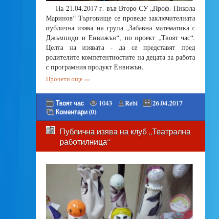
На 21.04.2017 г. във Второ СУ „Проф. Никола
Маринов“ Търговище се проведе заключителната
публична изява на група „Забавна математика с
Джъмпидо и Енвижън“, по проект „Твоят час“.
Целта на изявата - да се представят пред
родителите компетентностите на децата за работа
с програмния продукт Енвижън.
Прочети още ›››
Твоят час
1043
Rebi
26.04.2017
Коментари (0)
Публична изява на клуб „Театрална
работилница“