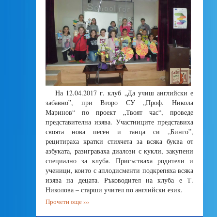
На 12.04.2017 г. клуб „Да учиш английски е
забавно”, при Второ СУ „Проф. Никола
Маринов“ по проект „Твоят час“, проведе
представителна изява. Участниците представиха
своята нова песен и танца си „Бинго”,
рецитираха кратки стихчета за всяка буква от
азбуката, разиграваха диалози с кукли, закупени
специално за клуба. Присъстваха родители и
ученици, които с аплодисменти подкрепяха всяка
изява на децата. Ръководител на клуба е Т.
Николова – старши учител по английски език.
Прочети още ›››