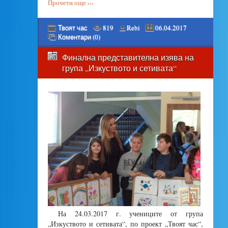
Прочети още ›››
Твоят час
819
Rebi
06.04.2017
Коментари (0)
Финална представителна изява на
група „Изкуството и сетивата“
На 24.03.2017 г. учениците от група
„Изкуството и сетивата“, по проект „Твоят час“,