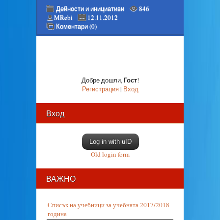
Дейности и инициативи
846
MRebi
12.11.2012
Коментари (0)
Гост
Добре дошли
,
!
Регистрация
|
Вход
Вход
Log in with uID
Old login form
ВАЖНО
Списък на учебници за учебната 2017/2018
година