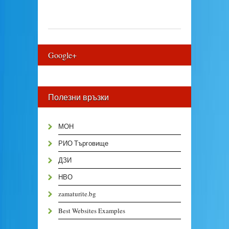
Google+
Полезни връзки
МОН
РИО Търговище
ДЗИ
НВО
zamaturite.bg
Best Websites Examples