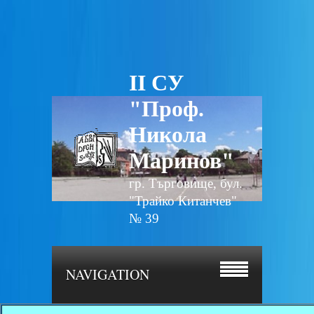
II СУ
"Проф.
Никола
Маринов"
гр. Търговище, бул.
"Трайко Китанчев"
№ 39
NAVIGATION