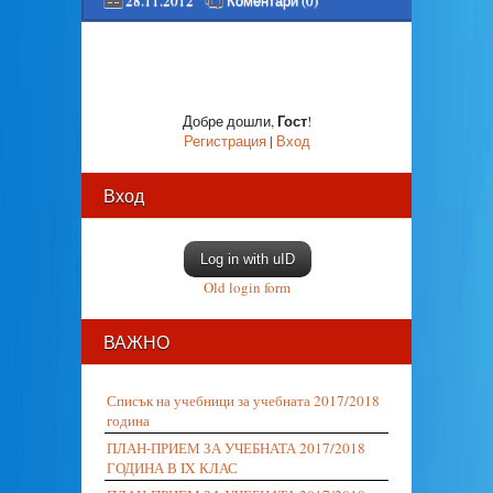
28.11.2012
Коментари (0)
Гост
Добре дошли
,
!
Регистрация
|
Вход
Вход
Log in with uID
Old login form
ВАЖНО
Списък на учебници за учебната 2017/2018
година
ПЛАН-ПРИЕМ ЗА УЧЕБНАТА 2017/2018
ГОДИНА В IX КЛАС