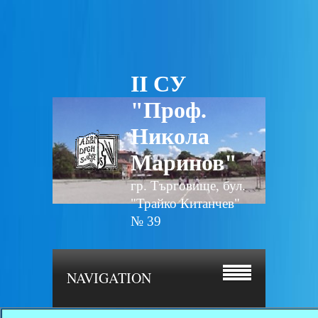
II СУ
"Проф.
Никола
Маринов"
гр. Търговище, бул.
"Трайко Китанчев"
№ 39
NAVIGATION