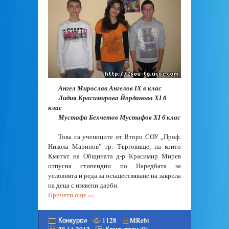
Ангел Мирослав Ангелов ІХ в клас
Лидия Красимирова Йорданова ХІ б
клас
Мустафа Бехчетов Мустафов ХІ б клас
Това са учениците от Второ СОУ „Проф.
Никола Маринов” гр. Търговище, на които
Кметът на Общината д-р Красимир Мирев
отпусна стипендии по Наредбата за
условията и реда за осъществяване на закрила
на деца с изявени дарби.
Прочети още ›››
Конкурси
1128
MRebi