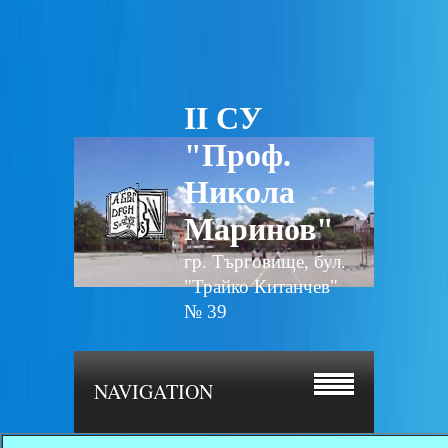
II СУ
"Проф.
Никола
Маринов"
гр. Търговище, бул.
"Трайко Китанчев"
№ 39
NAVIGATION