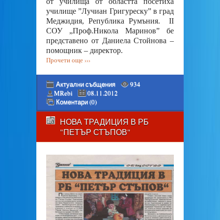
от училища от областта посетиха
училище ”Лучиан Григуреску” в град
Меджидия, Република Румъния. ІІ
СОУ „Проф.Никола Маринов” бе
представено от Даниела Стойнова –
помощник – директор.
Прочети още ›››
Актуални събщения
934
MRebi
08.11.2012
Коментари (0)
НОВА ТРАДИЦИЯ В РБ
"ПЕТЪР СТЪПОВ"