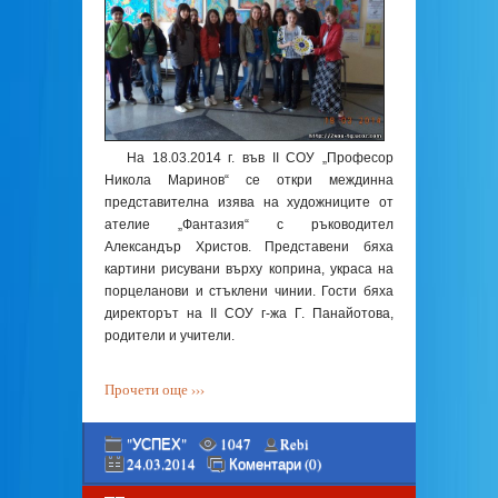
На 18.03.2014 г. във II СОУ „Професор
Никола Маринов“ се откри междинна
представителна изява на художниците от
ателие „Фантазия“ с ръководител
Александър Христов. Представени бяха
картини рисувани върху коприна, украса на
порцеланови и стъклени чинии. Гости бяха
директорът на II СОУ г-жа Г. Панайотова,
родители и учители.
Прочети още ›››
"УСПЕХ"
1047
Rebi
24.03.2014
Коментари (0)