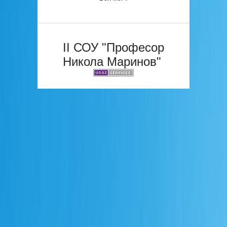
II СОУ "Професор
Никола Маринов"