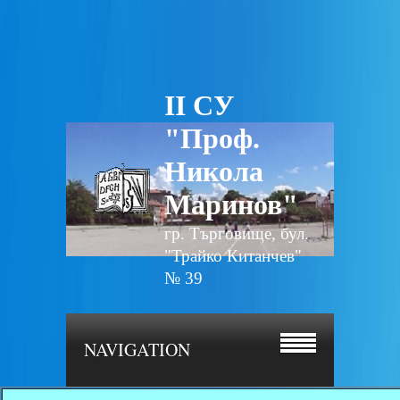
II СУ
"Проф.
Никола
Маринов"
гр. Търговище, бул.
"Трайко Китанчев"
№ 39
NAVIGATION