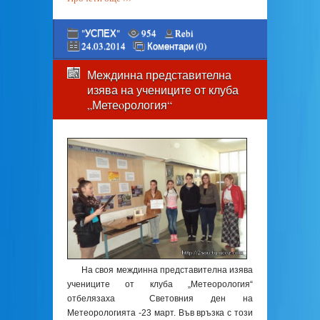
"УСПЕХ"
954
Rebi
24.03.2014
Коментари (0)
Междинна представителна
изява на учениците от клуба
„Метеoрология“
На своя междинна представителна изява
учениците от клуба „Метеoрология“
отбелязаха Световния ден на
Метеорологията -23 март. Във връзка с този