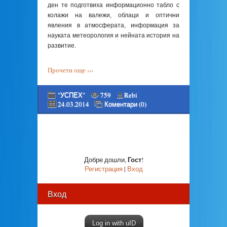
ден те подготвиха информационно табло с
колажи на валежи, облаци и оптични
явления в атмосферата, информация за
науката метеорология и нейната история на
развитие.
Прочети още ›››
"УСПЕХ"
759
Rebi
24.03.2014
Коментари (0)
Гост
Добре дошли
,
!
Регистрация
|
Вход
Вход
Log in with uID