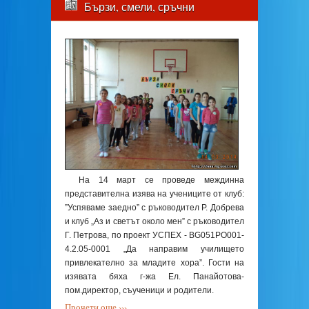
Бързи, смели, сръчни
На 14 март се проведе междинна
представителна изява на учениците от клуб:
”Успяваме заедно” с ръководител Р. Добрева
и клуб „Аз и светът около мен” с ръководител
Г. Петрова, по проект УСПЕХ - BG051PO001-
4.2.05-0001 „Да направим училището
привлекателно за младите хора”. Гости на
изявата бяха г-жа Ел. Панайотова-
пом.директор, съученици и родители.
Прочети още ›››