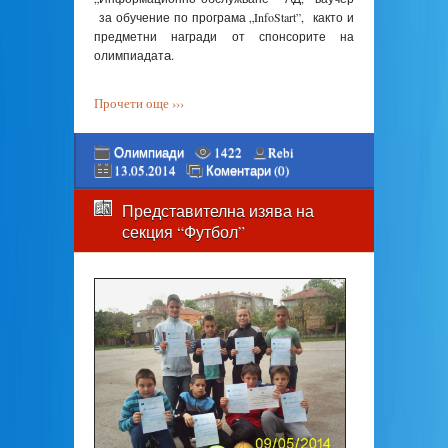
за обучение по програма „InfoStart”, както и
предметни награди от спонсорите на
а.
олимпиадат
Прочети още ›››
Олимпиади
1422
Rebi
13.05.2014
Коментари (0)
Представителна изява на
секция “Футбол”