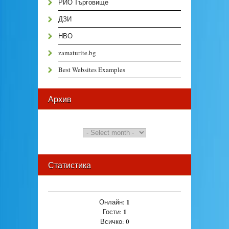
РИО Търговище
ДЗИ
НВО
zamaturite.bg
Best Websites Examples
Архив
Статистика
1
Онлайн:
1
Гости:
0
Всичко: