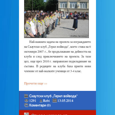
Най-важната задача на проекта за изграждането
на Скаутски клуб „Герил войвода”, което става на 6
октомври 2007 г., бе продължаване на дейността на
клуба и след приключването на проекта. За тази
цел, още през 2010 г. направихме подмладяване на
състава. В редиците на клуба баха приети нови
членове от най-малките ученици от 3-4 клас.
Прочети още ›››
Скаутски клуб „Герил войвода”
1291
Rebi
13.05.2014
Коментари (0)