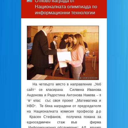
Отново награда от
Националната олимпиада по
информационни технологии
На четвърто място в направление „Уеб
сайт“ се класираха Силвена Иванова
Андонова и Радостина Антонова Накева – 8
“в“ клас със своя проект „Математика и
НВО“. Те бяха наградени от председателя
на Националната комисия професор д-р
Красен Стефанов, получиха покана за
едноседмичен стаж във фирма
„Информационно обслужване“ АД, ваучер