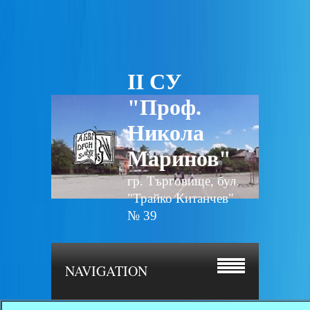
II СУ
"Проф.
Никола
Маринов"
гр. Търговище, бул.
"Трайко Китанчев"
№ 39
NAVIGATION