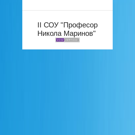
II СОУ "Професор
Никола Маринов"