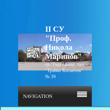
II СУ
"Проф.
Никола
Маринов"
гр. Търговище, бул.
"Трайко Китанчев"
№ 39
NAVIGATION