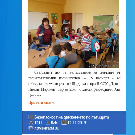
Световният ден за възпоменание на жертвите от
пътнотранспортни произшествия – 15 ноември - бе
отбелязан от учениците от ІІІ „д” клас при ІІ СОУ „Проф.
Никола Маринов“ Търговище, с класен ръководител Ана
Цанкова.
Прочети още ›››
Безопасност на движението по пътищата
1211
Rebi
17.11.2015
Коментари (0)