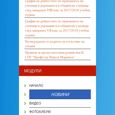
График на дейностите по приемането на
ученици в държавни и в общински училища
след завършен VIII клас за 2017/2018 учебна
година
График на дейностите по приемането на
ученици в държавни и в общински училища
след завършен VII клас за 2017/2018 учебна
година
Потвърждени от родител за отсъствие на
ученик
Правила за пропускателния режим във II
СОУ "Професор Никола Маринов"
МОДУЛИ
НАЧАЛО
НОВИНИ
ВИДЕО
ФОТОАЛБУМ