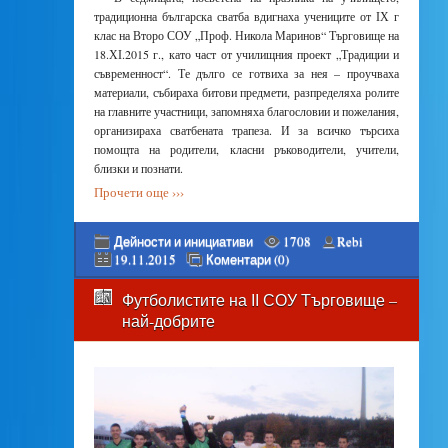
традиционна българска сватба вдигнаха учениците от ІХ г
клас на Второ СОУ „Проф. Никола Маринов“ Търговище на
18.ХІ.2015 г., като част от училищния проект „Традиции и
съвременност“. Те дълго се готвиха за нея – проучваха
материали, събираха битови предмети, разпределяха ролите
на главните участници, запомняха благословии и пожелания,
организираха сватбената трапеза. И за всичко търсиха
помощта на родители, класни ръководители, учители,
близки и познати.
Прочети още ›››
Дейности и инициативи
1708
Rebi
19.11.2015
Коментари (0)
Футболистите на ІІ СОУ Търговище –
най-добрите