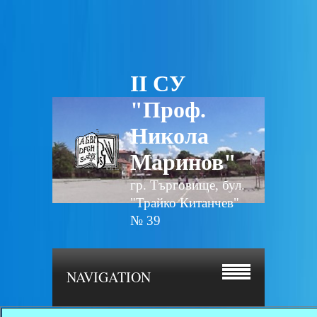
II СУ
"Проф.
Никола
Маринов"
гр. Търговище, бул.
"Трайко Китанчев"
№ 39
NAVIGATION