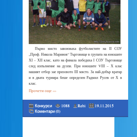
Първо място завоюваха футболистите на ІІ СОУ
„Проф. Никола Маринов“ Търговище в групата на юношите
ХІ – ХІІ клас, като на финала победиха І СОУ Търговище
след изпълнение на дузпи. При юношите VІІІ – Х клас
нашият отбор зае призовото ІІІ място. За най-добър вратар
и в двата турнира беше определен Радмил Русев от Х в
клас.
Прочети още ›››
Конкурси
1088
Rebi
19.11.2015
Коментари (0)