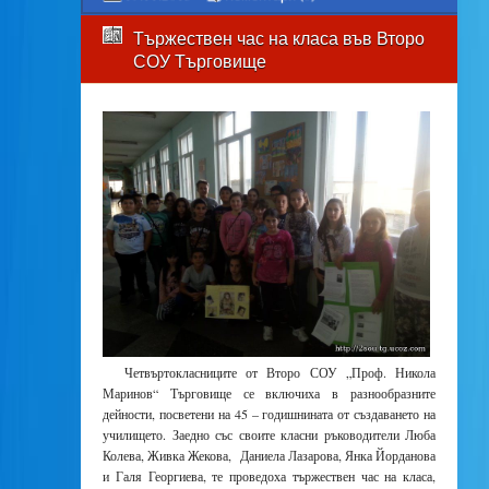
Тържествен час на класа във Второ
СОУ Търговище
Четвъртокласниците от Второ СОУ „Проф. Никола
Маринов“ Търговище се включиха в разнообразните
дейности, посветени на 45 – годишнината от създаването на
училището. Заедно със своите класни ръководители Люба
Колева, Живка Жекова, Даниела Лазарова, Янка Йорданова
и Галя Георгиева, те проведоха тържествен час на класа,