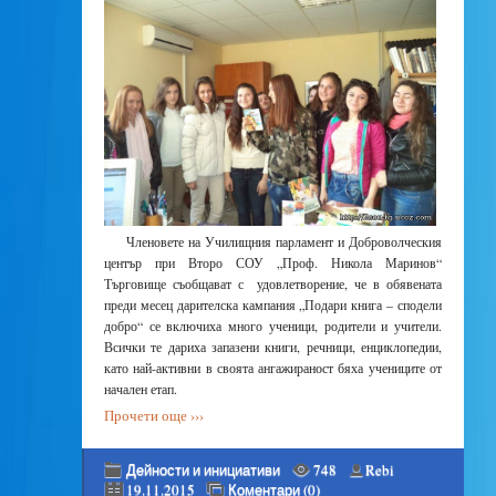
Членовете на Училищния парламент и Доброволческия
център при Второ СОУ „Проф. Никола Маринов“
Търговище съобщават с удовлетворение, че в обявената
преди месец дарителска кампания „Подари книга – сподели
добро“ се включиха много ученици, родители и учители.
Всички те дариха запазени книги, речници, енциклопедии,
като най-активни в своята ангажираност бяха учениците от
начален етап.
Прочети още ›››
Дейности и инициативи
748
Rebi
19.11.2015
Коментари (0)