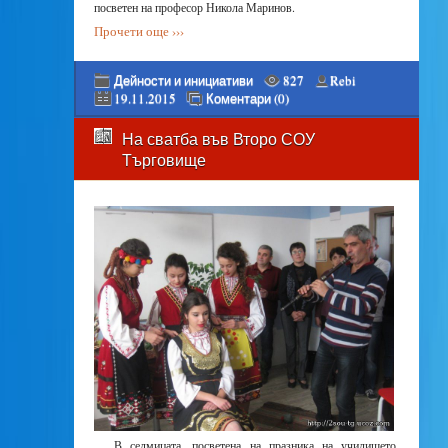
посветен на професор Никола Маринов.
Прочети още ›››
Дейности и инициативи
827
Rebi
19.11.2015
Коментари (0)
На сватба във Второ СОУ
Търговище
В седмицата, посветена на празника на училището,