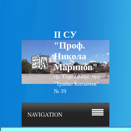
II СУ
"Проф.
Никола
Маринов"
гр. Търговище, бул.
"Трайко Китанчев"
№ 39
NAVIGATION