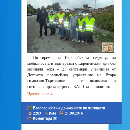
По време на Европейската седмица на
мобилността и във връзка с Европейския ден без
загинали хора – 21 септември учениците от
Детското полицейско управление на Втора
гимназия-Търговище се включиха в
специализирана акция на КАТ-Пътна полиция.
Прочети още ›››
Безопасност на движението по пътищата
2203
Rebi
21.09.2016
Коментари (0)