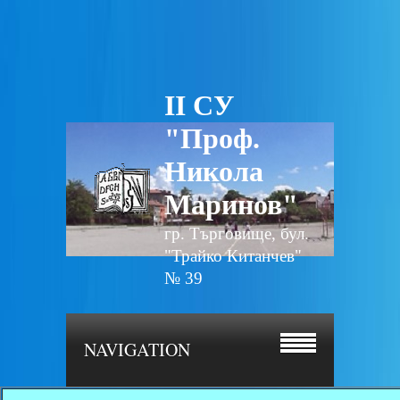
II СУ
"Проф.
Никола
Маринов"
гр. Търговище, бул.
"Трайко Китанчев"
№ 39
NAVIGATION