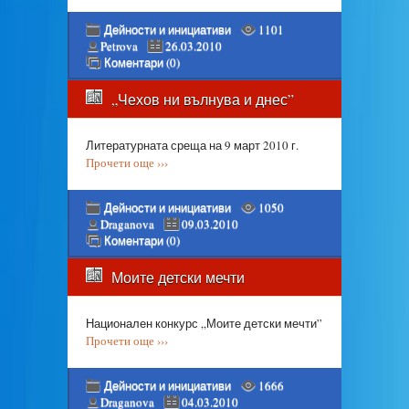
Дейности и инициативи
1101
Petrova
26.03.2010
Коментари (0)
„Чехов ни вълнува и днес”
Литературната среща на 9 март 2010 г.
Прочети още ›››
Дейности и инициативи
1050
Draganova
09.03.2010
Коментари (0)
Моите детски мечти
Национален конкурс „Моите детски мечти”
Прочети още ›››
Дейности и инициативи
1666
Draganova
04.03.2010