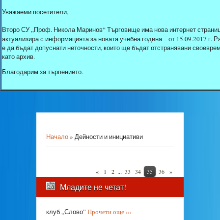
Уважаеми посетители,
Второ СУ „Проф. Никола Маринов“ Търговище има нова интернет страниц
актуализира с информацията за новата учебна година – от 15.09.2017 г.
е да бъдат допуснати неточности, които ще бъдат отстранявани своеврем
като архив.
Благодарим за търпението.
Начало
»
Дейности и инициативи
...
«
1
2
33
34
35
36
»
Младите не четат!
клуб „Слово”
Прочети още ›››