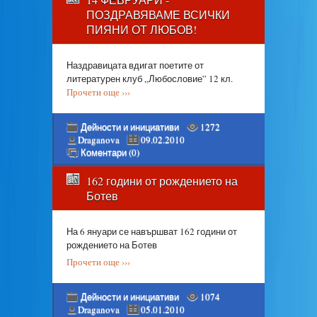
ПОЗДРАВЯВАМЕ ВСИЧКИ
ПИЯНИ ОТ ЛЮБОВ!
Наздравицата вдигат поетите от
литературен клуб „Любословие” 12 кл.
Прочети още ›››
Дейности и инициативи
1272
Draganova
09.02.2010
Коментари (0)
162 години от рождението на
Ботев
На 6 януари се навършват 162 години от
рождението на Ботев
Прочети още ›››
Дейности и инициативи
1074
Draganova
05.01.2010