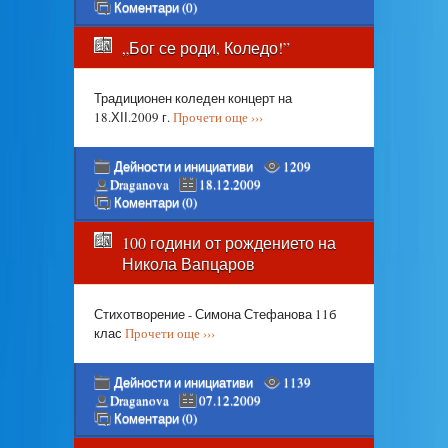
Коментари (0)
„Бог се роди, Коледо!”
Традиционен коледен концерт на
18.ХІІ.2009 г.
Прочети още ›››
Дейности и инициативи
1209
Draganova
18.12.2009
Коментари (0)
100 години от рождението на
Никола Вапцаров
Стихотворение - Симона Стефанова 11б
клас
Прочети още ›››
Дейности и инициативи
1139
Draganova
07.12.2009
Коментари (0)