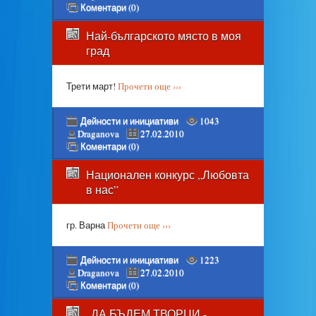
Коментари (0)
Най-българското място в моя
град
Трети март!
Прочети още ›››
Дейности и инициативи
1043
Draganova
27.02.2010
Коментари (0)
Национален конкурс „Любовта
в нас”
гр. Варна
Прочети още ›››
Дейности и инициативи
1223
Draganova
27.02.2010
Коментари (0)
„ДА БЪДЕМ ТВОРЦИ -