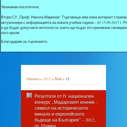
Уважаеми посетители,
Второ СУ „Проф. Никола Маринов“ Търговище има нова интернет страниц
актуализира с информацията за новата учебна година – от 15.09.2017 г.
е да бъдат допуснати неточности, които ще бъдат отстранявани своеврем
като архив.
Благодарим за търпението.
Начало
»
2012
»
Май
»
15
Резултати от ІV национален
конкурс „Мадарският конник –
символ на историческото
минало и европейското
бъдеще на България” – 2012,
гр. Шумен