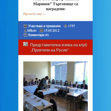
Маринов” Търговище са
наградени:
Прочети още ›››
Участвам и променям
1757
MRebi
15.05.2012
Коментари (0)
Представителна изява на клуб
„Приятели на Русия”