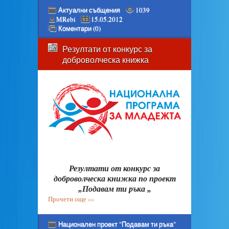
Актуални събщения
1039
MRebi
15.05.2012
Коментари (0)
Резултати от конкурс за
доброволческа книжка
Резултати от конкурс за
доброволческа книжка по проект
„Подавам ти ръка „
Прочети още ›››
Национален проект "Подавам ти ръка"