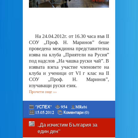
На 24.04.2012г. от 16.30 часа във ІІ
СОУ „Проф. Н. Маринов” беше
проведена междинна представителна
изява на клуба „Приятели на Русия”
под надслов „На чашка руски чай”. В
изявата взеха участие членовете на
клуба и ученици от VІ г клас на ІІ
СОУ „Проф. Н. Маринов”,
изучаващи руски език.
Прочети още ›››
"УСПЕХ"
954
MRebi
15.05.2012
Коментари (0)
„Да изчистим България за
един ден”