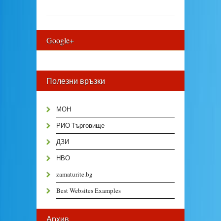
Google+
Полезни връзки
МОН
РИО Търговище
ДЗИ
НВО
zamaturite.bg
Best Websites Examples
Архив