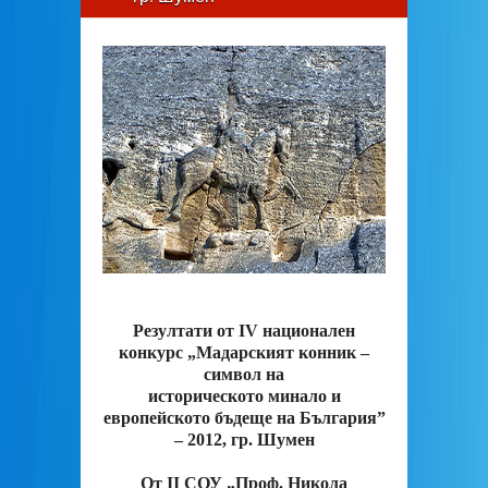
Резултати от ІV национален
конкурс „Мадарският конник –
символ на
историческото минало и
европейското бъдеще на България”
– 2012, гр. Шумен
От ІІ СОУ „Проф. Никола