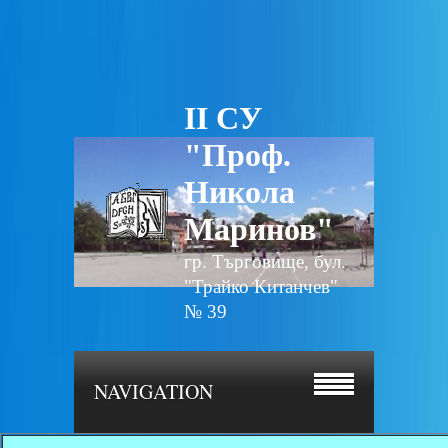
II СУ
"Проф.
Никола
Маринов"
гр. Търговище, бул.
"Трайко Китанчев"
№ 39
NAVIGATION