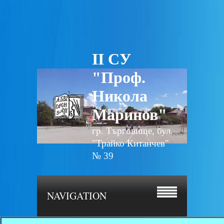
II СУ
"Проф.
Никола
Маринов"
гр. Търговище, бул.
"Трайко Китанчев"
№ 39
NAVIGATION