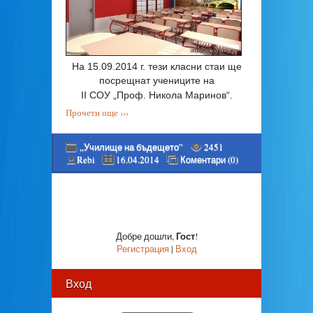
На 15.09.2014 г. тези класни стаи ще
посрещнат учениците на
II СОУ „Проф. Никола Маринов“.
Прочети още ›››
„Училище на бъдещето”
2451
Rebi
16.04.2014
Коментари (0)
Гост
Добре дошли
,
!
Регистрация
|
Вход
Вход