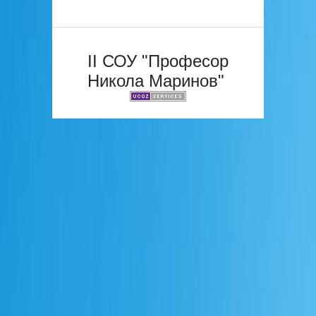
II СОУ "Професор
Никола Маринов"