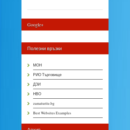
Google+
Полезни връзки
МОН
РИО Търговище
ДЗИ
НВО
zamaturite.bg
Best Websites Examples
Архив