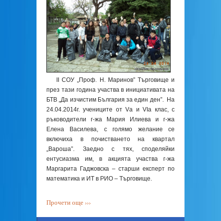
ІІ СОУ „Проф. Н. Маринов” Търговище и
през тази година участва в инициативата на
БТВ „Да изчистим България за един ден”. На
24.04.2014г. учениците от Vа и VІа клас, с
ръководители г-жа Мария Илиева и г-жа
Елена Василева, с голямо желание се
включиха в почистването на квартал
„Вароша”. Заедно с тях, споделяйки
ентусиазма им, в акцията участва г-жа
Маргарита Гаджовска – старши експерт по
математика и ИТ в РИО – Търговище.
Прочети още ›››