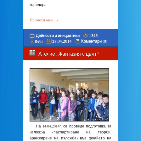
коридора.
Прочети още ›››
Дейности и инициативи
1345
Rebi
28.04.2014
Коментари (0)
Ателие „Фантазия с цвят“
На 14.04.2014г. се проведе подготовка за
изложба (паспартиране на творби,
аранжиране на изложба) във фоайето на