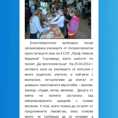
Благотворителен кулинарен базар
организираха учениците от полуинтернатна
група четвърти клас на ІІ СОУ „Проф. Никола
Маринов“ Търговище, които работят по
проект „Да протегнем ръце“. На 25.04.2014 г.
актовата зала на училището се изпълни с
много родители, учители, и най-вече с
малчугани, нетърпеливи да опитат от
домашно приготвените вкусотийки – кексове,
баници, сладки, питки, милинки… Децата от
екипа на проекта застанаха зад
импровизираните щандове с голямо
желание. А тези, които искаха да си купят от
предложените лакомства, бяха толкова
много, че трябваше да се изчакват в