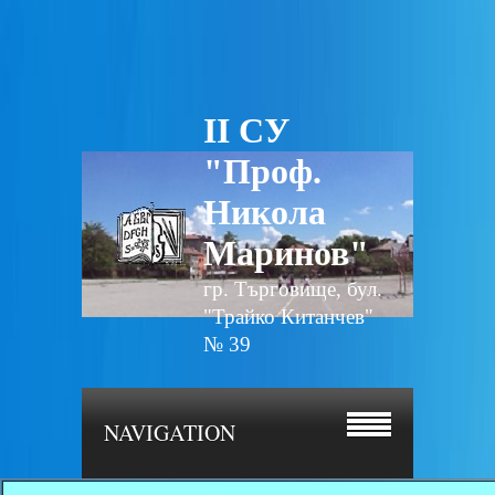
II СУ
"Проф.
Никола
Маринов"
гр. Търговище, бул.
"Трайко Китанчев"
№ 39
NAVIGATION