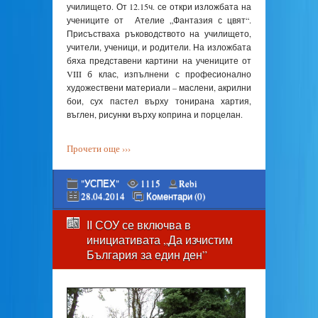
училището. От 12.15ч. се откри изложбата на
учениците от Ателие „Фантазия с цвят“.
Присъстваха ръководството на училището,
учители, ученици, и родители. На изложбата
бяха представени картини на учениците от
VIII б клас, изпълнени с професионално
художествени материали – маслени, акрилни
бои, сух пастел върху тонирана хартия,
въглен, рисунки върху коприна и порцелан.
Прочети още ›››
"УСПЕХ"
1115
Rebi
28.04.2014
Коментари (0)
ІІ СОУ се включва в
инициативата „Да изчистим
България за един ден”