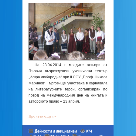
На 23.04.2014 г. младите актьори от
Първия възрожденски ученически театър
„Искра любородна“ при ІІ СОУ „Проф. Никола
Маринов“ Търговище участваха в карнавала
на литературните герои, организиран по
повод на Международния ден на книгата и
авторското право – 23 април.
Прочети още ›››
Дейности и инициативи
974