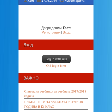
Rebi
27.04.2014
Коментари (0)
Гост
Добре дошли
,
!
Регистрация
|
Вход
Вход
Log in with uID
Old login form
ВАЖНО
Списък на учебници за учебната 2017/2018
година
ПЛАН-ПРИЕМ ЗА УЧЕБНАТА 2017/2018
ГОДИНА В IX КЛАС