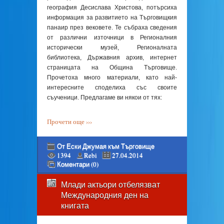
география Десислава Христова, потърсиха
информация за развитието на Търговищкия
панаир през вековете. Те събраха сведения
от различни източници в Регионалния
исторически музей, Регионалната
библиотека, Държавния архив, интернет
страницата на Община Търговище.
Прочетоха много материали, като най-
интересните споделиха със своите
съученици. Предлагаме ви някои от тях:
Прочети още ›››
От Ески Джумая към Търговище
1394
Rebi
27.04.2014
Коментари (0)
Млади актьори отбелязват
Международния ден на
книгата