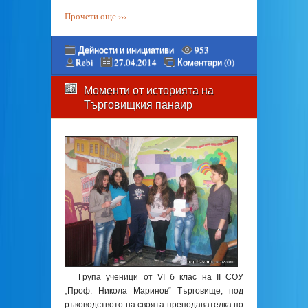
Прочети още ›››
Дейности и инициативи
953
Rebi
27.04.2014
Коментари (0)
Моменти от историята на
Търговищкия панаир
Група ученици от VІ б клас на ІІ СОУ
„Проф. Никола Маринов“ Търговище, под
ръководството на своята преподавателка по