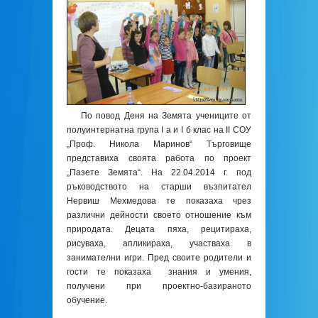
По повод Деня на Земята учениците от
полуинтернатна група I а и I б клас на ІІ СОУ
„Проф. Никола Маринов“ Търговище
представиха своята работа по проект
„Пазете Земята“. На 22.04.2014 г. под
ръководството на старши възпитател
Нервиш Мехмедова те показаха чрез
различни дейности своето отношение към
природата. Децата пяха, рецитираха,
рисуваха, апликираха, участваха в
занимателни игри. Пред своите родители и
гости те показаха знания и умения,
получени при проектно-базираното
обучение.