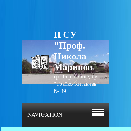
II СУ
"Проф.
Никола
Маринов"
гр. Търговище, бул.
"Трайко Китанчев"
№ 39
NAVIGATION