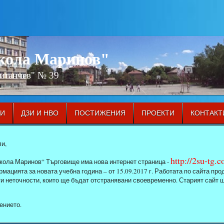
икола Маринов"
Китанчев" № 39
ЦИ
ДЗИ И НВО
ПОСТИЖЕНИЯ
ПРОЕКТИ
КОНТАКТ
и,
http://2su-tg.
кола Маринов“ Търговище има нова интернет страница -
мацията за новата учебна година – от 15.09.2017 г. Работата по сайта п
ти неточности, които ще бъдат отстранявани своевременно. Старият сайт 
ението.