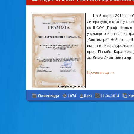
На 5 април 2014 г. в 
литература, в която участ
на ІІ СОУ „Проф. Никола
училището и на нашия гра
„Септември“. Нейната рабо
имена в литературознаниет
проф. Панайот Карагьозов,
ас. Димка Димитрова и др.
Прочети още ›››
Олимпиади
1074
Rebi
11.04.2014
Ко