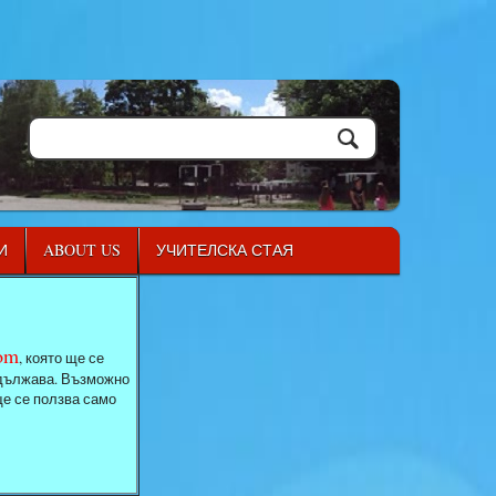
И
ABOUT US
УЧИТЕЛСКА СТАЯ
com
, която ще се
родължава. Възможно
ще се ползва само