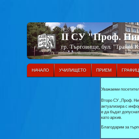
II СУ "Проф. Н
гр. Търговище, бул. "Трайко 
НАЧАЛО
УЧИЛИЩЕТО
ПРИЕМ
ГРАФИ
Уважаеми посетител
Второ СУ „Проф. Ни
актуализира с инфор
е да бъдат допусна
като архив.
Благодарим за търп