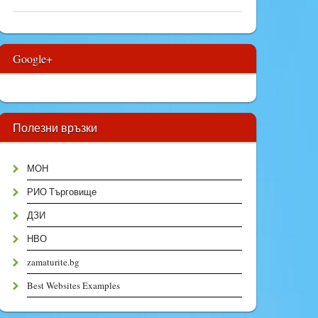
Google+
Полезни връзки
МОН
РИО Търговище
ДЗИ
НВО
zamaturite.bg
Best Websites Examples