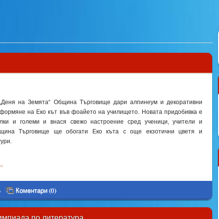
„Деня на Земята“ Община Търговище дари алпинеум и декоративни
оформяне на Еко кът във фоайето на училището. Новата придобивка е
лки и големи и внася свежо настроение сред ученици, учители и
бщина Търговище ще обогати Еко къта с още екзотични цветя и
ури.
›
4
Коментари (0)
лимпиада по литература