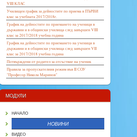
VIII КЛАС
Училищен график за дейностите по приема в ПЪРВИ
клас за учебната 2017/2018г.
График на дейностите по приемането на ученици в
държавни и в общински училища след завършен VIII
клас за 2017/2018 учебна година
График на дейностите по приемането на ученици в
държавни и в общински училища след завършен VII
клас за 2017/2018 учебна година
Потвърждени от родител за отсъствие на ученик
Правила за пропускателния режим във II СОУ
"Професор Никола Маринов"
МОДУЛИ
НАЧАЛО
НОВИНИ
ВИДЕО