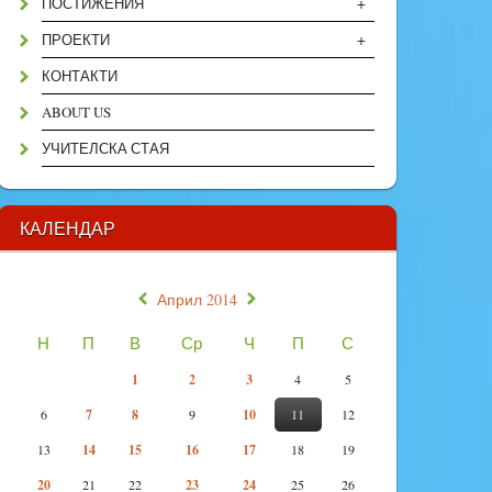
+
ПОСТИЖЕНИЯ
+
ПРОЕКТИ
КОНТАКТИ
ABOUT US
УЧИТЕЛСКА СТАЯ
КАЛЕНДАР
«
»
Април 2014
Н
П
В
Ср
Ч
П
С
1
2
3
4
5
6
7
8
9
10
11
12
13
14
15
16
17
18
19
20
21
22
23
24
25
26