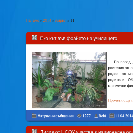
Начало
»
2014
»
Април
»
11
Еко кът във фоайето на училището
По повод 
растения за 
радост за ма
родители. О
керамични фиг
Прочети още ››
Актуални събщения
1277
Rebi
11.04.201
Лидия от ІІ СОУ участва в национална о