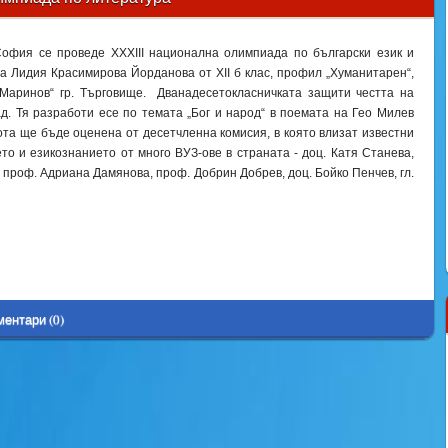
София се проведе ХХХІІІ национална олимпиада по български език и
ва Лидия Красимирова Йорданова от ХІІ б клас, профил „Хуманитарен“,
 Маринов“ гр. Търговище. Дванадесетокласничката защити честта на
д. Тя разработи есе по темата „Бог и народ“ в поемата на Гео Милев
та ще бъде оценена от десетчленна комисия, в която влизат известни
о и езикознанието от много ВУЗ-ове в страната - доц. Катя Станева,
 проф. Адриана Дамянова, проф. Добрин Добрев, доц. Бойко Пенчев, гл.
ментари (0)