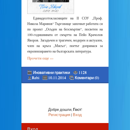
Единадесетокласниците на ІІ СОУ „Проф.
Никола Маринов“ Търговище започват работата си
по проект „Осъден на безсмъртие“, посветен на
100-годишнината от смъртта на Пейо Крачолов
Яворов. Загадъчен и трагичен, модерен и актуален,
член на кръга „Мисъл“, поетът допринася за
европеизирането на българската литература.
Прочети още ›››
Иновативни практики
1128
Rebi
10.11.2014
Коментари (0)
Гост
Добре дошли
,
!
Регистрация
|
Вход
Вход