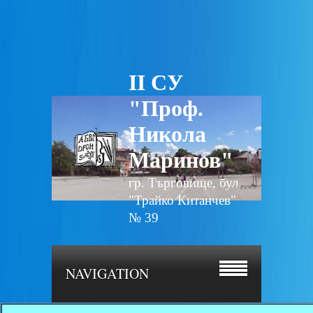
II СУ
"Проф.
Никола
Маринов"
гр. Търговище, бул.
"Трайко Китанчев"
№ 39
NAVIGATION