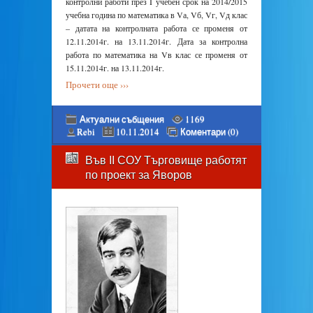
контролни работи през I учебен срок на 2014/2015
учебна година по математика в Vа, Vб, Vг, Vд клас
– датата на контролната работа се променя от
12.11.2014г. на 13.11.2014г. Дата за контролна
работа по математика на Vв клас се променя от
15.11.2014г. на 13.11.2014г.
Прочети още ›››
Актуални събщения
1169
Rebi
10.11.2014
Коментари (0)
Във ІІ СОУ Търговище работят
по проект за Яворов